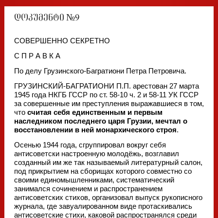
დოკუმენტი №9
СОВЕРШЕННО СЕКРЕТНО
С П Р А В К А
По делу Грузинского-Багратиони Петра Петровича.
ГРУЗИНСКИЙ-БАГРАТИОНИ П.П. арестован 27 марта
1945 года НКГБ ГССР по ст. 58-10 ч. 2 и 58-11 УК ГССР
за совершенные им преступления выражавшиеся в том,
что
считая себя единственным и первым
наследником последнего царя Грузии, мечтал о
восстановлении в ней монархического строя
.
Осенью 1944 года, сгруппировал вокруг себя
антисоветски настроенную молодёжь, возглавил
созданный им же так называемый литературный салон,
под прикрытием на сборищах которого совместно со
своими единомышленниками, систематический
занимался сочинением и распространением
антисоветских стихов, организовал выпуск рукописного
журнала, где завуалированном виде протаскивались
антисоветские стихи, каковой распространялся среди