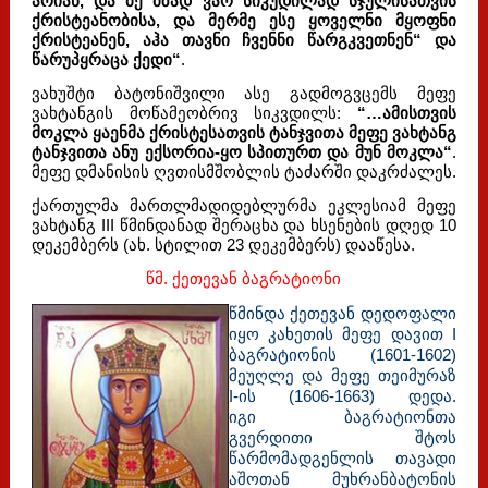
არიან, და მე მზად ვარ სიკუდილად სჯულისათვის
ქრისტეანობისა, და მერმე ესე ყოველნი მყოფნი
ქრისტეანენ, აჰა თავნი ჩვენნი წარგკვეთნენ“ და
წარუპყრაცა ქედი“
.
ვახუშტი ბატონიშვილი ასე გადმოგვცემს მეფე
ვახტანგის მოწამეობრივ სიკვდილს:
“…ამისთვის
მოკლა ყაენმა ქრისტესათვის ტანჯვითა მეფე ვახტანგ
ტანჯვითა ანუ ექსორია-ყო სპითურთ და მუნ მოკლა“
.
მეფე დმანისის ღვთისმშობლის ტაძარში დაკრძალეს.
ქართულმა მართლმადიდებლურმა ეკლესიამ მეფე
ვახტანგ III წმინდანად შერაცხა და ხსენების დღედ 10
დეკემბერს (ახ. სტილით 23 დეკემბერს) დააწესა.
წმ. ქეთევან ბაგრატიონი
წმინდა ქეთევან დედოფალი
იყო კახეთის მეფე დავით I
ბაგრატიონის (1601-1602)
მეუღლე და მეფე თეიმურაზ
I-ის (1606-1663) დედა.
იგი ბაგრატიონთა
გვერდითი შტოს
წარმომადგენლის თავადი
აშოთან მუხრანბატონის