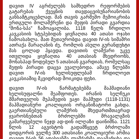
დავით IV აგრძელებს სამხედრო რეფორმების
გატარებას ქვეყნის თავდაცვისუნარიანობის
განსამტკიცებლად. მან თავის გარშემო შემოიკრიბა
ერთგული მოლაშქრენი და მეფის პირადი გვარდია
“მონა-სპა” ჩამოაყალიბა. 1118 წელს ჩრდილო
კავკასიის სტეპებიდან ყივჩაღთა 40 ათასი ოჯახი
ჩამოასახლა. მათ მეთაურობდა დავით IV-ის სიმამრი
ათრაქა შარაღანის ძე, რომლის ასული გურანდუხტი
მას ცოლად ჰყავდა. დავითის ლაშქარი უკვე
ითვლიდა ყივჩაღთა 40 ათასიან მხედრიონს,
მონასპად წოდებულ 5 ათასიან გვარდიას, რომელსაც
მეფის პირადი დაცვა ევალებოდა. ამავე წლებში
დავით IV-ის ხელისუფლებამ ჩრდილოეთ
კავკასიაშიც მკვიდრად მოიკიდა ფეხი.
დავით IV-ის წარმატებებმა მაჰმადიანი
ხელისუფალნი შეაშფოთეს. ირანის სელჩუკი
მმართველის მუჰამედის ვაჟი მაჰმუდი (1118-1131)
მაჰმადიანური კოალიციის ორგანიზატორი გახდა.
გაერთიანებული ლაშქრის მხედართმთავრად
ჯვაროსნებთან ბრძოლებში მრავალგზის
გამარჯვებული ნეჯდ ად-დინ ილღაზი დაინიშნა. 1121
წლის 12 აგვისტოს გადამწყვეტ ბრძოლაში
დიდგორის ველზე 300 ათასიანი კოალიციური არმია
დავით IV-ის 56 ათასიანმა ლაშქარმა დაამარცხა და