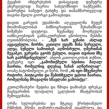
ქვეყნის ინტერესების დასაცავად დემეტრე
ენერგიულად ჩაერია სახელმწიფო საქმეებში,
დაბრუნდა სამეფო ტახტზე და თანამმართველად
თავისი შვილი გიორგი გამოაცხადა.
დავით გარეჯის უდაბნოში აღკვეცილმა მეფემ
შთამომავლობას ჰიმნოგრაფიის შესანიშნავი
ნიმუშები დაუტოვა. ჩვენამდე მოღწეული
იამბიკოებიდან განსაკუთრებით ცნობილია შესხმა
ღვთისმშობლისა –
„შენ ხარ ვენახი ახლად
აყვავებული, მორჩი, კეთილი ედემს შინა ნერგული,
ალვა, სუნელი სამოთხეს აღმოსრული, ღმერთმან
შეგამკო, ვერვინა გჯობს ქებული, თავით თვისით მზე
ხარ გაბრწყინვებული“
. ანტონ კათოლიკოსის თქმით,
დემეტრე იყო
„გამომთქმელი სტიხთა მაღალ
შაირთა, რომელნიც დღესაც ჩანან აღწერილად“
.
იოანე ბატონიშვილი კი წერს, რომ
„ის იყო მშვენიერი
რიტორი, პიიტიკოსი და შემთხზველი უცხოთ შაირთა,
რომელმანც მრავალნი სწავლანი გამოთქვა“
.
კეთილმსახური მეფისა და წმიდა დამიანეს ფრესკა
მაცხვარიშის (ლატალი) ეკლესიის მხატვრობამ
შემოგვინახა.
ღრმა სულიერებისა და მტკიცე ქრისტიანული
რწმენის მქონე დემეტრე-დამიანემ დაასრულა და