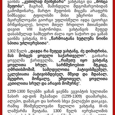
ყაინმა
„კეთილად შეიწყნარა“
ვახტანგი და
„მოსცა
მეფობა“
, მაგრამ, მაშინდელი მდგომარეობიდან
გამომდინარე, მარტო მეფობის მიცემა არაფერს
ნიშნავდა: ტფილისში მისი უმცროსი ძმა,
მცირეწლოვანი გიორგი უფლისწული იჯდა (გიორგი
ბრწყინვალე), ხოლო მთელ ჩრდილო მთიანეთში
დავით VIII ბატონობდა. ვახტანგის მეფედ
დასასმელად სამხედრო ძალა იყო საჭირო და ყაზან
ყაინმა ვახტანგ III-ს
„წარმოატანა ხუტლუშა ნოინი
სპითა უძლიერესითა“
.
1302 წელს
„დაჯდა რა მეფედ ვახტანგ, ძე დიმიტრისა,
მას მოსცეს ყოველი საქართველო“
. გაიხარა
ყოველმა ქართველმა,
„რამეთუ იყო ვახტანგ
ყოვლითა სრულ, სარწმუნოებით მტკიცე,
ღმრთისმოშიშ, სამღდელოთა პატივისმცემელ,
ეკლესიათა პატივისმდებელ, მშვიდ და მდაბალ,
მყუდრო, მოწყალე, უშფოთველ, ყოვლითა
კეთილითა სრულ და არავის მოშურნე
“.
1299-1300 წლებში ყაზან ყაენმა ეგვიპტის სულთანი
ნასირ ად-დინ მუჰამადი (1299-1309) დაამარცხა,
ალეპო, დამასკო და სირიის სხვა ქალაქები დაიკავა,
რაშიც მნიშვნელოვანი წვლილი ვახტანგ III-ის
ლაშქარმა შეიტანა. 1300 წელს იერუსალიმის