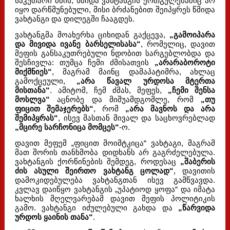
საკუთარი ძმის, წმიდა ვახტანგის ერთგულებაშიც არ
იყო დარწმუნებული, მისი ბრძანებით შეიპყრეს წმიდა
ვახტანგი და დილეგში ჩააგდეს.
ვახტანგმა მოახერხა ციხიდან გაქცევა,
„გამოიპარა
და მივიდა ივანე ბარსელისასა“
, რომელიც, დავით
მეფის განსაკუთრებული ნდობით სარგებლობდა და
შესჩივლა: თუმცა ჩემი ძმისათვის
„არარაბოროტი
მიქმნიეს“
, მაგრამ მაინც დამაპატიმრა, ახლაც
გამოქცეული,
„არა წავალ ურდოსა მტერთა
მისთანა“
. ამიტომ, ჩემ ძმას, მეფეს,
„ჩემი შენსა
მოსლვა“
აცნობე და მიშუამდგომლე, რომ
„თუ
ფიცით შემაჯერებს“
, რომ
„არა მავნოს და არა
შემიპყრას“
, ისევ მასთან მივალ და საცხოვრებლად
„მცირე სარჩონიცა მომცეს“
-ო.
დავით მეფემ „ფიცით მოიმტკიცა“ ვახტაგი, მაგრამ
მათ შორის თანხმობა დიდხანს არ გაგრძელებულა.
ვახტანგის ქორწინების შემდეგ, როდესაც
„შაბერის
ძის ასული შეირთო ვახტანგ ცოლად“
, დავითის
დამოკიდებულება ვახტანგთან ისევ გამწვავდა.
კვლავ დაიწყო ვახტანგის „უპატიოდ ყოფა“ და იმატა
ხალხის მღელვარებამ დავით მეფის პოლიტიკის
გამო. ვახტანგი იძულებული გახდა და
„წარვიდა
ურდოს ყაინის თანა“
.