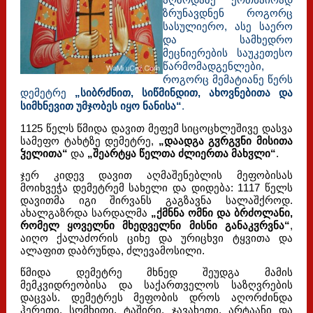
ზრუნავდნენ როგორც
სასულიერო, ასე საერო
და სამხედრო
მეცნიერების საუკეთესო
წარმომადგენლები,
როგორც მემატიანე წერს
დემეტრე
„სიბრძნით, სიწმინდით, ახოვნებითა და
სიმხნევით უმჯობეს იყო ნანისა“
.
1125 წელს წმიდა დავით მეფემ სიცოცხლეშივე დასვა
სამეფო ტახტზე დემეტრე,
„დაადგა გჳრგჳნი მისითა
ჴელითა“
და
„შეარტყა წელთა ძლიერთა მახჳლი“
.
ჯერ კიდევ დავით აღმაშენებლის მეფობისას
მოიხვეჭა დემეტრემ სახელი და დიდება: 1117 წელს
დავითმა იგი შირვანს გაგზავნა სალაშქროდ.
ახალგაზრდა სარდალმა
„ქმნნა ომნი და ბრძოლანი,
რომელ ყოველნი მხედველნი მისნი განაკჳრვნა“
,
აიღო ქალაძორის ციხე და ურიცხვი ტყვითა და
ალაფით დაბრუნდა, ძლევამოსილი.
წმიდა დემეტრე მხნედ შეუდგა მამის
მემკვიდრეობისა და საქართველოს საზღვრების
დაცვას. დემეტრეს მეფობის დროს აღორძინდა
ჰერეთი, სომხითი, ტაშირი, ჯავახეთი, არტაანი და