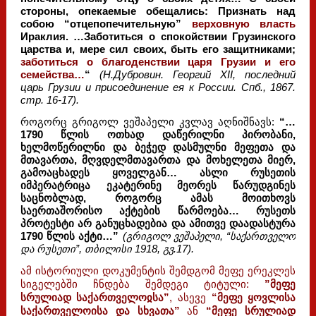
стороны, опекаемые обещались: Признать над
собою “отцепопечительную”
верховную власть
Ираклия. …Заботиться о спокойствии Грузинского
царства и, мере сил своих, быть его защитниками;
заботиться о благоденствии царя Грузии и его
семейства…
“
(Н.Дубровин. Георгий XII, последний
царь Грузии и присоединение ея к России. Спб., 1867.
стр. 16-17).
როგორც გრიგოლ ვეშაპელი კვლავ აღნიშნავს:
“…
1790 წლის ოთხად დაწერილნი პირობანი,
ხელმოწერილნი და ბეჭედ დასმულნი მეფეთა და
მთავართა, მღვდელმთავართა და მოხელეთა მიერ,
გამოაცხადეს ყოველგან… ასლი რუსეთის
იმპერატრიცა ეკატერინე მეორეს წარუდგინეს
საცნობლად, როგორც ამას მოითხოვს
საერთაშორისო აქტების წარმოება… რუსეთს
პროტესტი არ განუცხადებია და ამითვე დაადასტურა
1790 წლის აქტი…”
(გრიგოლ ვეშაპელი, “საქართველო
და რუსეთი”, თბილისი 1918, გვ.17).
ამ ისტორიული დოკუმენტის შემდგომ მეფე ერეკლეს
სიგელებში ჩნდება შემდეგი ტიტული:
”მეფე
სრულიად საქართველოჲსა”
, ასევე
“მეფე ყოვლისა
საქართველოისა და სხვათა”
ან
“მეფე სრულიად