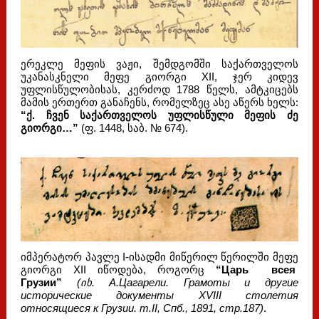
ერეკლე მეფის ვაჟი, შემდგომში საქართველოს
უკანასკნელი მეფე გიორგი XII, ჯერ კიდევ
უფლისწულობისას, კერძოდ 1788 წელს, ამტკიცებს
მამის ერთერთ განაჩენს, რომელზეც ასე აწერს ხელს:
“ქ. ჩვენ საქართველოს უფლისწული მეფის ძე
გიორგი…”
(ფ. 1448, საბ. № 674).
იმპერატორ პავლე I-ისადმი მიწერილ წერილში მეფე
გიორგი XII იწოდება, როგორც
“Царь всея
Грузии”
(იხ. А.Цагарели. Грамоты и другие
исторические документы XVIII столетия
относящиеся к Грузии. т.II, Спб., 1891, стр.187)
.