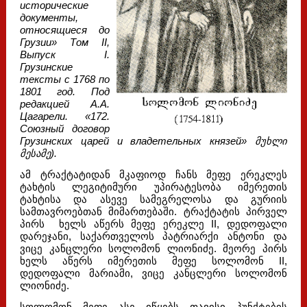
исторические
документы,
относящиеся до
Грузии» Том II,
Выпуск I.
Грузинские
тексты с 1768 по
1801 год. Под
редакцией А.А.
Цагарели. «172.
Союзный договор
Грузинских царей и владетельных князей» მუხლი
მესამე).
ამ ტრაქტატიდან მკაფიოდ ჩანს მეფე ერეკლეს
ტახტის ლეგიტიმური უპირატესობა იმერეთის
ტახტისა და ასევე სამეგრელოსა და გურიის
სამთავროებთან მიმართებაში. ტრაქტატის პირველ
პირს ხელს აწერს მეფე ერეკლე II, დედოფალი
დარეჯანი, საქართველოს პატრიარქი ანტონი და
ვიცე კანცლერი სოლომონ ლიონიძე. მეორე პირს
ხელს აწერს იმერეთის მეფე სოლომონ II,
დედოფალი მარიამი, ვიცე კანცლერი სოლომონ
ლიონიძე.