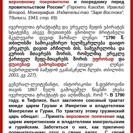
верховному покровителю
и посреднику перед
провительством России”
(Геронти Кикодзе. Ираклий
Второй. Монография. Издательство “Заря Востока”,
Тбилиси, 1943, стр. 69).
ივერიელთა ტრაქტატზე და ერეკლე მეფის უპირატეს
სტატუსზე ასევე მიუთითებს ცნობილი ბრიტანელი
მკვლევარი დევიდ მარშალ ლენგი:
“1790 წ.
თბილისში სამოკავშირეო ხელშეკრულება დაიდო
ერეკლეს, დავით არჩილის ძის, სამეგრელოსა და
გურიის მთავრებს შორის, რომელშიც ერეკლე
ქართველ მეფე-მთავრებს შორის
უფროსად
და
დუაიენად გამოცხადდა
“
(დევიდ ლენგი.
საქართველოს სამეფოს უკანასკნელი წლები. თბილისი,
2003, გვ. 227).
გენერალ-ლეიტენანტი, ისტორიკოსი ნ.დუბროვინი
თავის 1867 წელს გამოცემულ წიგნში ეხება
ივერიელთა ტრაქტატს და აღნიშნავს, რომ
“- В 1790
году, в Тифлисе, был заключен союзный трактат
межде царем Грузии и Имеретии и владетелями
Мингрелии и Гурии. По трактату этому грузинский
царь обещал: …Принять
верховное попечение
над
царем имеретинским и владетелями мингрельским
и гурийским. Заботиться о них, как прилично
попечительному отцу о своих детях… С своей