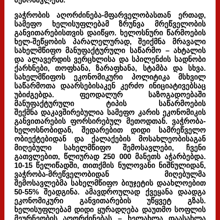
შემოსავლებს.
ვაჭრობის აღორძინება-მფარველობასთან ერთად,
სამეფო ხელისუფლებამ ზრუნვა მრეწველობის
განვითარებისთვის დაიწყო. ხელოსნური წარმოების
ხელ-შეწყობის პარალელურად, შეიქმნა მრავალი
სახელმწიფო მანუფაქტურული საწარმო – ახტალის
და ალავერდის ვერცხლისა და სპილენძის სადნობი
ქარხნები, თოფხანა, ზარაფხანა, სტამბა და სხვა.
სახელმწიფოს ეკონომიკური პოლიტიკა მსხვილ
საწარმოთა დაარსებისაკენ კერძო ინიციატივებსაც
უბიძგებდა. ფეოდალურ საზოგადოებაში
მანუფაქტურული ტიპის საწარმოების
შექმნა დაკავშირებულია სამეფო კარის ეკონომიკის
განვითარების ფორსირებულ მეთოდთან. ვაჭრობა-
ხელოსნობიდან, შედარებით დიდი სამრეწველო
ობიექტებიდან და ქალაქების მოსახლეობისაგან
მიღებული სახელმწიფო შემოსავლები, ჩვენი
გათვლებით, წლიურად 250 000 მანეთს აჭარბებდა.
10-15 წელიწადში, თითქმის ნულოვანი ნიშნულიდან,
ვაჭრობა-მრეწველობიდან მიღებულმა
შემოსავლებმა სახელმწიფო ბიუჯეტის დაახლოებით
50-55% შეადგინა. ამავდროულად ქვეყანა დაადგა
ეკონომიკური განვითარების უწყვეტ გზას.
ხელისუფლებამ დიდი ყურადღება დაუთმო სოფლის
მეურნეობის აღორძინებას – ხელახლა დაასახლა