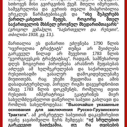
სთხოვენ მისი გვირგვინის ქვეშ. მთელი იმერეთის,
სამეგრელოსა და გურიის თვალი მიპყრობილია
ერეკლეს წარმატებისაკენ და
”ისე შეჰყურებს
ქართლ-კახეთის მეფეს, როგორც მთელ
საქართველოს მხსნელ ეროვნულ მხედართმთავარს”
(გრიგოლ ვეშაპელი, “საქართველო და რუსეთი”,
თბილისი 1918, გვ. 13.).
მართალია ეს დანართი ეძღვნება 1790 წლის
“ივერიელთა ტრაქტატს” თუმცა არ შეიძლება
გარკვეულ წილად არ შევეხოთ 1783 წლის
“გეორგიევსკის ტრაქტატსაც”, რადგან, სამწუხაროდ
დღეს ზოგიერთი პიროვნება არასწორ შეფასებას
აძლევს ამ ხელშეკრულებას და საქართველოს
რუსეთისადმი ვასალურ დამოკიდებულებაზე
მიუთითებს, რაც უხეში შეცდომაა და ამის
დასადასტურებლად, პირველ რიგში დავეყრდნობით
იმავე 1783 წლის დოკუმენტს, რომელიც თვით
რუსეთის იმპერატრიცა ეკატერინეს მიერ
სახელმძღვანელოთ დაწერილი საბუთი გახლავთ და
რომლის სახელწოდებაა:
“Высочайше указанные
основания для заключения Русско-Грузинского
Трактата”
. ამ კონკრეტულ საბუთთან დაკავშირებით
ივანე ჯავახიშვილი წერს შემდეგს:
“იქ სრულებით
გარკვევით ნათქვამია, თუ რა თვისების