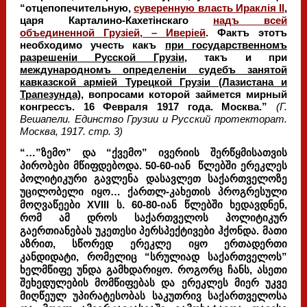
“отцепопечительную,
суверенную власть Ираклiя II
,
царя Карталино-Кахетiнскаго
надъ
всей
объединенной Грузiей
,
–
Иверiей
.
Фактъ этотъ
необходимо учесть какъ
при государственномъ
разрешенiи Русской Грузiи
, такъ и при
международномъ определенiи судебъ занятой
кавказской армiей Турецкой Грузiи (Лазистана и
Трапезунда)
, вопросами которой займется мирный
конгрессъ. 16 Февраля 1917 года. Москва.”
(Г.
Вешапели. Единство Грузии и Русский протекторат.
Москва, 1917. стр. 3)
“…”ზემო” და “ქვემო” ივერიის შერწყმისათვის
პირობები მწიფდებოდა. 50-60-იან წლებში ერეკლეს
პოლიტიკური გავლენა დასავლეთ საქართველოზე
უცილობელი იყო… ქართლ-კახეთის პროგრესული
მოღვაწეები XVIII ს. 60-80-იან წლებში ხედავდნენ,
რომ ამ დროს საქართველოს პოლიტიკურ
გაერთიანებას უკეთესი პერსპექტივები ჰქონდა. მათი
აზრით, სწორედ ერეკლე იყო ერთადერთი
კანდიდატი, რომელიც “სრულიად საქართველოს”
ხელმწიფე უნდა გამხდარიყო. როგორც ჩანს, ასეთი
შეხედულების მომწიფებას და ერეკლეს მიერ უკვე
მიღწეულ უპირატესობას საკუთრივ საქართველოსა