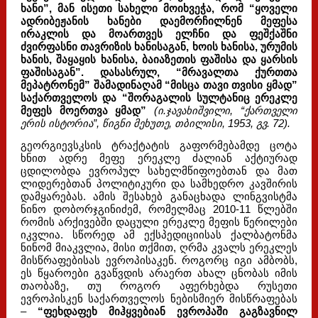
ხანი”, მან ისეთი სახელი მოიხვეჭა, რომ “ყოველი
ადრიბეჟანის ხანები დაემორჩილნენ მეფესა
ირაკლის და მოართვეს ელჩნი და ფეშქაშნი
ძვირფასნი თავრიზის ხანისაგან, ხოის ხანისა, ურუმის
ხანის, შაყაყის ხანისა, ბაიაზეთის ფაშისა და ყარსის
ფაშისაგან”. დასასრულ, “მრავალთა ქურთთა
მეპატრონემ” შამადინაღამ “მისცა თავი თვისი ყმად”
საქართველოს და “შორაგალის სულტანიც ერეკლე
მეფეს მოერთვა ყმად”
(ი.ჯავახიშვილი, “ქართველი
ერის ისტორია”, წიგნი მეხუთე, თბილისი, 1953, გვ. 72).
გეორგიევსკსის ტრაქტატის გაფორმებამდე ცოტა
ხნით ადრე მეფე ერეკლე ძალიან აქტიურად
ცდილობდა ევროპულ სახელმწიფოებთან და მათ
ლიდერებთან პოლიტიკური და სამხედრო კავშირის
დამყარებას. ამის შესახებ განაცხადა ლინგვისტმა
ნინო დობორჯგინიძემ, რომელმაც 2010-11 წლებში
რომის არქივებში დაცული ერეკლე მეფის წერილები
იკვლია. სწორედ ამ ექსპედიციისას ქალბატონმა
ნინომ მიაკვლია, მისი თქმით, ღრმა კვალს ერეკლეს
მისწრაფებისას ევროპისაკენ. როგორც იგი ამბობს,
ეს წყაროები გვაწვდის არაერთ ახალ ცნობას იმის
თაობაზე, თუ როგორ აფერხებდა რუსეთი
ევროპისკენ საქართველოს ნებისმიერ მისწრაფებას
–
“ფეხდაფეხ მიჰყვებიან ევროპაში გაგზავნილ