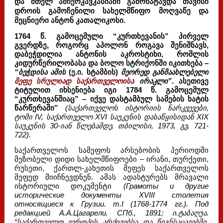
და მთელ ამიერკავკასიაში გამოხატავდა თავისი
დროის გამოჩენილი სახელმწიფო მოღვაწე და
მეცნიერი ანტონ კათალიკოსი.
1764 წ. გამოცემული “კურთხევანის” პირველ
გვერდზე, როგორც აპოლონ როგავა შენიშნავს,
დაბეჭდილია ანტონის აკროსტიხი, რომლის
კიდურწერილობასა და ბოლო სტრიქონში იკითხება –
“ბეჭდისა ამის
(ე.ი. სტამბის)
მეორედ განმაახლებელი
მეფე სრულიად საქართველოისა
ირაკლი”
. ასეთივე
ტიტულით იხსენიება იგი 1784 წ. გამოცემულ
“კურთხევანშიაც” – იქვე დასტამბულ სამების ხატის
წარწერაში”
(საქართველოს ისტორიის ნარკვევები,
ტომი IV, საქართველო XVI საუკუნის დასაწყისიდან XIX
საუკუნის 30-იან წლებამდე. თბილისი, 1973, გვ. 721-
722).
საქართველოს სამეფოს არსებობის პერიოდში
მეზობელი დიდი სახელმწიფოები – ირანი, თურქეთი,
რუსეთი, ქართლ-კახეთის მეფეს საქართველოს
მეფედ მიიჩნევდნენ. ამას ადასტურებს მრავალი
ისტორიული დოკუმენტი
(Грамоты и другие
исторические документы XVIII столетия
относящиеся к Грузии. т.I (1768-1774 гг.). Под
редакцией А.А.Цагарели. СПб., 1891; ი.ტაბაღუა.
“საქართველო ევროპის არქივებსა და წიგნსაცავებში,