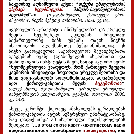
საკუთრივ აღნიშნული აქვთ:
“თქვენი უმაღლესობის
უზენაეს ხელმწიფებას
მამებრ-საგონებლობითს
აღვიარებ
“-ო
(ი.ჯავახიშვილი, “ქართველი ერის
ისტორია”, წიგნი მეხუთე, თბილისი, 1953, გვ. 82).
ივერიელთა ტრაქტატის მნიშვნელობას და ერეკლე
მეფის სუვერენულ უფლებას სრულიად
საქართველოზე, ხაზს უსვამს თავის წიგნში
ისტორიკოსი ალექსანდრე ბენდიანიშვილიც, ეს
წიგნი გამოცემულია საქართველოს მეცნიერებათა
აკადემიის ივანე ჯავახიშვილის ისტორიისა და
ეთნოლოგიის ინსტიტუტის მიერ, სადაც ავტორი წერს:
“ხელშეკრულება ცხადყოფს, რომ ქართველ მეფეთა
კავშირის ინიციატივა მოდიოდა ერეკლე მეორისა და
მისი ვიცე-კანცლერ სოლომონისაგან. აღიარებული
იყო ქართლ-კახეთის მეფის
ჰეგემონობა
”
(ალექსანდრე ბენდიანიშვილი. ქართული ეროვნული
სახელმწიფოს განვითარების ეტაპები, თბილისი, 2006,
გვ. 143).
ასევე, გერონტი ქიქოძეც ამახვილებს ყურადღებას
ქართლ-კახეთის მეფის სუზერენულ უპირატესობაზე,
რაც დაფიქსირდა ამ ისტორიული ხელშეკრულების
შედეგად:
“…в этом союзе картл-кахетинскому царю
предоставлялось своеобразное
преимущество
, как