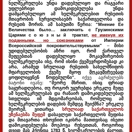
ხელშეკრულება უნდა დადებულიყო და რაგვარი
უფლებრივი დამოკიდებულება უნდა
დამყარებულიყო ამ ხელშეკრულებით რუსეთის
მთავრობის სურვილისაებრ საქართველოსა და
რუსეთს შორის. ამ საბუთში წერია:
“Мнение Ее
Величества было… заключить с Грузинскими
Царями с о ю з н ы й трактат,
не именуя их
поданными, но союзниками
от Империи
Всероссийской покровительствуемыми”
–
მისი
უდიდებულესობის აზრი იყო, რომ ქართველ
მეფეებთან დადებულიყო მოკავშირეობის
ხელშეკრულება ისე, რომ ისინი ქვეშევრდომებად კი
არა, არამედ სრულიად რუსეთის სახელმწიფოს
მფარველობის ქვეშე მყოფ
მოკავშირეებად
ყოფილიყვნენ წოდებულნი”.
იქვე აგრძელებს
ბატონი ივანე:
“მეორე მხრით, ისიც ფრიად
საყურადღებოა, თუ როგორ უყურებდა ერეკლე მეფე
ამ ხელშეკრულებას და რანაირ დამოკიდებულებად
სთვლიდა იმ მდგომარეობას, რომელიც ამ
ხელშეკრულების დადების შემდეგ შეიქმნა? ერეკლე
მეორემ, ვითარცა
სრულიად საქართველოს
უზენაესმა მეფემ
დასავლეთ საქართველოს მეფისა
და მთავართა თხოვნით იკისრა მათთვისაც ისეთი
დამოკიდებულება მოეპოვა რუსეთთან, როგორიც
თვით მას ჰქონდა 1783 წ. ხელშეკრულების ძალით.