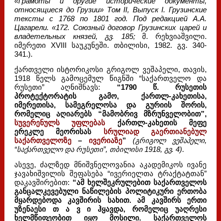
«Грамоты и другие исторические документы,
относящиеся до Грузии» Том II, Выпуск I. Грузинские
тексты с 1768 по 1801 год. Под редакцией А.А.
Цагарели. «172. Союзный договор Грузинских царей и
владетельных князей, გვ. 185;
მ. რეხვიაშვილი.
იმერეთი XVIII საუკუნეში. თბილისი, 1982. გვ. 340-
341.).
ქართველი ისტორიკოსი გრიგოლ ვეშაპელი, თავის,
1918 წელს გამოცემულ წიგნში “საქართველო და
რუსეთი” აღნიშნავს:
“1790 წ. რუსეთის
პროტექტორატის გამო, ქართლ-კახეთისა,
იმერეთისა, სამეგრელოსა და გურიის შორის,
რომელიც აღიარებს “მამობრივ მზრუნველობით”,
სუვერენულს უფლებას
ქართლ-კახეთის მეფე
ერეკლე მეორისას
სრულიად გაერთიანებულ
საქართველოზე
–
ივერიაზე
”
(გრიგოლ ვეშაპელი,
“საქართველო და რუსეთი”, თბილისი 1918, გვ. 4)
.
ასევე, ძალზედ მნიშვნელოვანია აკადემიკოს ივანე
ჯავახიშვილის შეფასება “ივერიელთა ტრაქტატთან”
დაკავშირებით:
“ამ ხელშეკრულებით საქართველოს
განცალკევებული ნაწილების პოლიტიკური ერთობა
მყარდებოდა კავშირის სახით. ამ კავშირს ერთი
უზენაესი თ ა ვ ი ჰყავდა, რომელიც უაღრესი
ხელმწიფეობით იყო მოსილი. საქართველოს