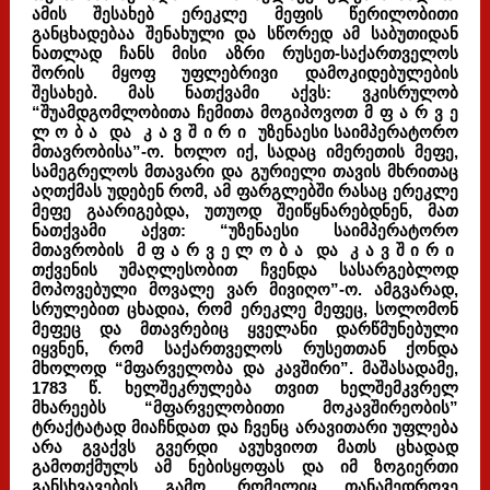
ამის შესახებ ერეკლე მეფის წერილობითი
განცხადებაა შენახული და სწორედ ამ საბუთიდან
ნათლად ჩანს მისი აზრი რუსეთ-საქართველოს
შორის მყოფ უფლებრივი დამოკიდებულების
შესახებ. მას ნათქვამი აქვს: ვკისრულობ
“შუამდგომლობითა ჩემითა მოგიპოვოთ მ ფ ა რ ვ ე
ლ ო ბ ა და კ ა ვ შ ი რ ი უზენაესი საიმპერატორო
მთავრობისა”-ო. ხოლო იქ, სადაც იმერეთის მეფე,
სამეგრელოს მთავარი და გურიელი თავის მხრითაც
აღთქმას უდებენ რომ, ამ ფარგლებში რასაც ერეკლე
მეფე გაარიგებდა, უთუოდ შეიწყნარებდნენ, მათ
ნათქვამი აქვთ: “უზენაესი საიმპერატორო
მთავრობის მ ფ ა რ ვ ე ლ ო ბ ა და კ ა ვ შ ი რ ი
თქვენის უმაღლესობით ჩვენდა სასარგებლოდ
მოპოვებული მოვალე ვარ მივიღო”-ო. ამგვარად,
სრულებით ცხადია, რომ ერეკლე მეფეც, სოლომონ
მეფეც და მთავრებიც ყველანი დარწმუნებული
იყვნენ, რომ საქართველოს რუსეთთან ქონდა
მხოლოდ “მფარველობა და კავშირი”. მაშასადამე,
1783 წ. ხელშეკრულება თვით ხელშემკვრელ
მხარეებს “მფარველობითი მოკავშირეობის”
ტრაქტატად მიაჩნდათ და ჩვენც არავითარი უფლება
არა გვაქვს გვერდი ავუხვიოთ მათს ცხადად
გამოთქმულს ამ ნებისყოფას და იმ ზოგიერთი
განსხვავების გამო, რომელიც თანამედროვე