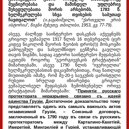
მეცნიერებასა და მაშინდელ უფლებრივ
შეხედულებათა შორის არსებობს, 1783 წ.
ხელშეკრულება სხვა თვისების საბუთად
ჩავთვალოთ”
(ი.ჯავახიშვილი, “ქართველი ერის
ისტორია”, წიგნი მეხუთე, თბილისი, 1953, გვ. 77-79).
ასევე, ძალზედ საინტერესო დასკვნას აქვეყნებს
გრიგოლ ვეშაპელი 1917 წლის 16 თებერვალს (ჯერ
კიდევ ნიკოლოზ მეორის ზეობის დროს(!)) მოსკოვში
გამოცემულ და სახელმწიფო ცენზურა გავლილ
თავის წიგნში, სადაც ავტორი საინტერესო შეფასებას
აკეთებს როგორც “გეორგიევსკის ტრაქტატთან”
მიმართებაში, ასევე 1790 წლის “ივერიელთა”
ხელშეკრულებასთან დაკავშირებითაც, რაც ნათლად
მიუთითებს იმაზე, რომ მე-20-ე საუკუნის ცარისტული
რუსეთი სრულად იზიარებდა გრიგოლ
ვეშაპელისეულ შეფასებას ზემოხსენებულ ორივე
ტრაქტატთან მიმართებაში:
“
Принятiе русскаго
протектората неразрывно связано съ идеей
единства Грузiи.
Достаточное доказательство тому
представляетъ одинъ изъ самыхъ важныхъ актов
независимой Грузiи, – Союзный договоръ,
заключенный въ 1790 году въ связи съ русскимъ
протекторатомъ между Карталино-Кахетiей,
Имеретiей, Мингрелiей и Гурiей, устанавливающiй