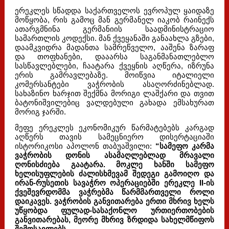
ერეკლეს სწადდა საქართველოს ევროპულ ყაიდაზე
მოწყობა, რის გამოც მან გერმანელ იაკობ რაინექს
ათარგმნინა გერმანიის საადმინისტრაციო
სამართლის კოდექსი. მან ქვეყანაში განაახლა გზები,
დაამკვიდრა მადანთა სამრეწველო, ააშენა ზარაფ
და თოფხანები, დააარსა საგანმანათლებლო
სასწავლებლები, ჩაატარა ქვეყნის აღწერა, იზრუნა
ერის გამრავლებაზე. მოიწვია იტალიელი
კომერსანტები ვაჭრობის ასაღორძინებლად.
სახაზინო ხარჯით შექმნა მორიგი ლაშქარი და თვით
ბატონიშვილებიც ვალდებული გახადა ემსახურათ
მორიგ ჯარში.
მეფე ერეკლეს ეკონომიკურ წარმატებებს კარგად
აღწერს თავის სამეცნიერო დისერტაციაში
ისტორიკოსი აპოლონ თაბუაშვილი:
“სამეფო კარმა
ვაჭრობის დონის ასამაღლებლად მრავალი
ღონისძიება გაატარა. მოკლე ხანში სამეფო
ხელისუფლების ძალისხმევამ შედეგი გამოიღო და
ირან-რუსეთის სავაჭრო ოპერაციებში ერეკლე II-ის
ქვეშევრდომმა ვაჭრებმა წარმმართველი როლი
დაიკავეს. ვაჭრობის განვითარება ერთი მხრივ ხელს
უწყობდა ფულად-სასაქონლო ურთიერთობების
განვითარებას, მეორე მხრივ ზრდიდა სახელმწიფოს