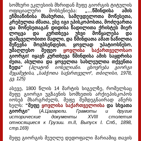
სომხური ეკლესიის მხრიდან მეფე გიორგის ტიტულის
ოფიციალური მოხსენიება:
„…წმინდისა ამის
ეჩმიაწინისა მსახურთა, სამღვდელოთა მოწესეთა,
კრებულთა ძმათა, ესე იგი ეპისკოპოსთა, მოძღვართა
და მოწესეთაგან დიდისა წადილითა ქრისტეს მიერ
ლოცვა და კურთხევა უხვი მოწყალება და
დამცველობითი მადლი, და წმინდათა ამათ ნაწილთა
შეწევნა მოგხსენდესთ, ყოვლად უპატიოსნესო,
უმაღლესო მეფეო
ყოვლისა საქართველოსაო
გიორგი! იყავნ კურთხევა წმინდისა ამის საყდრისა
ძეთა, ასულთა და ყოველთა სახლეულთა თქვენთა
ზედა“
(პლატონ იოსელიანი. ცხოვრება გიორგი
მეცამეტისა, „საბჭოთა საქართველო“, თბილისი, 1978,
გვ. 125)
ასევე, 1800 წლის 14 მარტის სიგელზე, რომელსაც
მეფე გიორგი უგზავნის სომხეთის არქიეპისკოპოს
იოსებ მხარგრძელს, მეფე შემდეგნაირად აწერს
ხელს:
“მეფე
ყოვლისა საქართველოისა
და სხვათა
გიორგი”
(
А.Цагарели. Грамоты и другие
исторические документы XVIII столетия
относящиеся к Грузии. т.II, Выпуск I. Спб., 1898,
стр.169)
მეფე გიორგის მეუღლე დედოფალი მარიამიც თავის