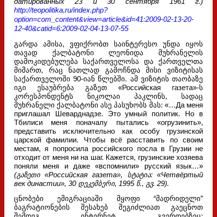
датированных 23 и 30 сентября 1961 г.)
http://teopolitika.ru/index.php?
option=com_content&view=article&id=41:2009-02-13-20-
12-40&catid=6:2009-02-04-13-07-55
გარდა ამისა, ვფიქრობთ საინტერესო უნდა იყოს
თავად ქალბატონი ლეონიდა მუხრანელის
დამოკიდებულება საქართველოსა და ქართველთა
მიმართ, რაც ნათლად გამოჩნდა მისი ვიზიტისას
საქართველოში 90-იან წლებში. ამ ვიზიტის თაობაზე
იგი ესაუბრება გაზეთ «Российская газета»-ს
კორესპონდენტს ნიკოლაი პაკლინს, სადაც
მუხრანელი ქალბატონი ასე პასუხობს მას: «…Да меня
приглашал Шеварднадзе. Это умный политик. Но в
Тбилиси меня поначалу пытались «огрузинить»,
представить исключительно как особу грузинской
царской фамилии. Чтобы всё расставить по своим
местам, я попросила российского посла в Грузии не
отходит от меня ни на шаг. Кажется, грузинские хозяева
поняли меня и даже «вспомнили» русский язык…»
(გაზეთი «Российская газета», სტატია: «Четвёртый
век династии», 30 დეკემბერი, 1995 წ., გვ. 29).
ცნობები ემიგრაციაში მყოფი “მადრიდელი”
ბაგრატიონების შესახებ შეგიძლიათ გაეცნოთ
შემდეგ ინტერნეტ გვერდებზეც: