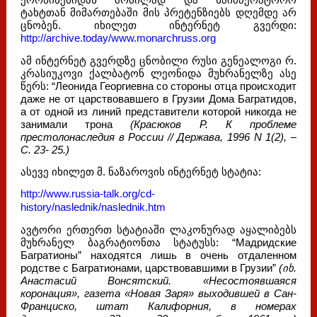
ქორწინებიდან შობილად და საიმპერატორო
ტახტთან მიმართებაში მის პრეტენზიებს დღემდე არ
ცნობენ. იხილეთ ინტერნეტ გვერდი:
http://archive.today/www.monarchruss.org
ამ ინტერნეტ გვერდზე ცნობილი რუსი გენეალოგი რ.
კრასიუკოვი ქალბატონ ლეონიდა მუხრანელზე ასე
წერს: “Леонида Георгиевна со стороны отца происходит
даже не от царствовавшего в Грузии Дома Багратидов,
а от одной из линий представители которой никогда не
занимали трона
(Красюков Р. К проблеме
престолонаследия в России // Держава, 1996 N 1(2), –
С. 23- 25.)
ასევე იხილეთ მ. ნაზაროვის ინტერნეტ სტატია:
http://www.russia-talk.org/cd-
history/naslednik/naslednik.htm
ავტორი ერთერთ სტატიაში ლაკონურად აყალიბებს
მუხრანელ ბაგრატიონთა სტატუსს: “Мадридские
Багратионы” находятся лишь в очень отдаленном
родстве с Багратионами, царствовавшими в Грузии”
(იხ.
Анастасий Вонсятский. «Несостоявшаяся
коронация»
, газета «Новая Заря» выходившей в Сан-
Франциско, штат Калифорния, в номерах