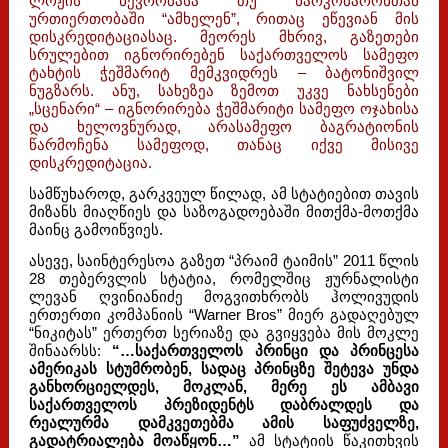
ლოჟის წევრობასა თუ ნარკობარონთან
ურთიერთობაში “ამხელენ”, რითაც ეწევიან მის
დისკრედიტაციასაც. მეორეს მხრივ, გაზეთები
სრულებით იგნორირებენ საქართველოს სამეფო
ტახტის ჭეშმარიტ მემკვიდრეს – ბატონიშვილ
ნუგზარს. ანუ, სახეზეა ზემოთ უკვე ნახსენები
„სცენარი“ – იგნორირება ჭეშმარიტი სამეფო ოჯახისა
და ხელოვნურად, არასამეფო ბაგრატიონის
წარმოჩენა სამეფოდ, თანაც იქვე მისივე
დისკრედიტაცია.
სამწუხაროდ, გარკვეულ წილად, ამ სტატიებით თავის
მიზანს მიაღწიეს და საზოგადოებაში მითქმა-მოთქმა
მაინც გამოიწვიეს.
ასევე, საინტერესოა გაზეთ “პრაიმ ტაიმის” 2011 წლის
28 თებერვლის სტატია, რომელშიც ჟურნალისტი
ლევან ღვინიანიძე მოგვითხრობს ჰოლივუდის
ერთერთი კომპანიის “Warner Bros” მიერ გადაღებულ
“ნიკიტას” ერთერთ სერიაზე და გვიყვება მის მოკლე
შინაარსს:
“…საქართველოს პრინცი და პრინცესა
ამერიკას სტუმრობენ, სადაც პრინცზე შეტევა უნდა
განხორციელდეს, მოკლან, მერე ეს ამბავი
საქართველოს პრეზიდენტს დაბრალდეს და
რეალურმა დამკვეთებმა ამის საფუძველზე,
გადატრიალება მოაწყონ…”
ამ სტატიის წაკითხვის