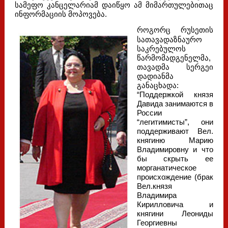
სამეფო კანცელარიამ დაიწყო ამ მიმართულებითაც
ინფორმაციის მოპოვება.
როგორც რუსეთის
სათავადაზნაურო
საკრებულოს
წარმომადგენელმა,
თავადმა სერგეი
დადიანმა
განაცხადა:
“Поддержкой князя
Давида занимаются в
России
“легитимисты”, они
поддерживают Вел.
княгиню Марию
Владимировну и что
бы скрыть ее
морганатическое
происхождение (брак
Вел.князя
Владимира
Кирилловича и
княгини Леониды
Георгиевны