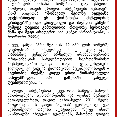
ისტორიკოს მანანა ხომერიკს დავესესხებით,
რომელიც თავის ერთერთ ინტერვიუში აცხადებს,
რომ დავითმა
”მომავალ შვილზე იეჭვიანა.
ფაქტობრივად ეს ქორწინება მემკვიდრის
დაბადებაზე იყო გათვლილი და ბავშვის გაჩენის
შემდეგ დავითი გამოდიოდა, როგორც სუროგატი
მამა და მეტი არაფერი”
(იხ. გაზეთ ”პრაიმ-ტაიმი”, 2
ნოემბერი, 2009წ).
ასევე, გაზეთ “პრაიმტაიმის” 12 აპრილის ნომერზე
დაყრდნობით, ინტერნეტ საიტ “კომუნა.ჯე”-ს
თანახმად ჟენევაში არსებულ არასამთავრობო
ორგანიზაციას, სახელწოდებით “საერთაშორისო
რესპუბლიკური ლიგა”-ს, თავისი ყოველწლიური
ჯილდოც კი გაუცია ქალბატონი ბეგაშვილისთვის –
“ევროპის რუქაზე კიდევ ერთი მონარქისტული
სახელმწიფოს არ გაჩენაში გაწეული
ღვაწლისთვის…”
.
ძალზედ საინტერესოა ასევე, რომ სამეფო სახლის
მოთხოვნების იგნორირებისა და ოჯახის ნგრევის
პარალელურად, დავით მუხრანელი 2011 წელს,
როგორც ამას გაზეთ “ალიას” ჟურნალისტი ეკა
სეხნიაშვილი თავისი სტატიიდან: “მეფე” ახალ
სკანდალში ეხვევა!!!” გვაუწყებს, მასონთა ლოჟის