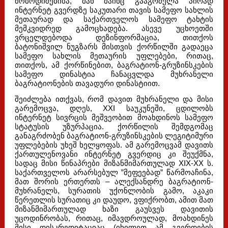
მობოდიშებისა, მან მაინც გააგრძელა პირად
ინტერნეტ გვერდზე საკუთარი თავის სამეფო სახლის
მეთაურად და საქართველოს სამეფო ტახტის
მემკვიდრედ გამოცხადება. ასევე უცხოეთში
ვრცელდებოდა დეზინფორმაცია, თითქოს
ბატონიშვილ ნუგზარს მისთვის ქორწილში გადაეცა
სამეფო სახლის მეთაურის უფლებები, რითაც,
თითქოს, ამ ქორწინებით, ბაგრატიონ-გრუზინსკების
სამეფო დინასტია ჩანაცვლდა მუხრანელი
ბაგრატიონების თავადური დინასტიით.
შეიძლება ითქვას, რომ დავით მუხრანელი და მისი
გარემოცვა, დღეს, XXI საუკუნეში, ცდილობს
ინტერნეტ სივრცის მეშვეობით მოახდინოს სამეფო
სტატუსის უზურპაცია. ქორწილის შემდგომაც
განაგრძობენ ბაგრატიონ-გრუზინსკების ლეგიტიმური
უფლებების უხეშ ხელყოფას. ამ გარემოცვამ დავითს
ქართულენოვანი ინტერნეტ გვერდიც კი შეუქმნა,
სადაც მისი წინაპრები მიზანმიმართულად XIX-XX ს.
საქართველოს არარსებულ ”მეფეებად” წარმოაჩინა,
მათ შორის ერთერთს – ალექსანდრე ბაგრატიონ-
მუხრანელს, სურათის უქონლობის გამო, აკაკი
წერეთლის სურათიც კი დაუდო, ვფიქრობთ, ამით მათ
მიზანმიმართულად ხაზი გაუსვეს დავითის
უცოდინრობას, რითაც, იმავდროულად, მოახდინეს
მისი დისკრედიტაციაც (იხილეთ ამ გვერდების