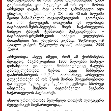
ბაგრატოვანთა ამ ორი შტოს დაქორწინების გზით
გაერთიანება, დაასრულებდა ამ ორ ოჯახს შორის
არსებულ დავას, რაც კერძოდ გამოწვეული იყო
ემიგრაციაში (ესპანეთში) XX ს-ის 40-იან წლებში
მყოფი მამა-შვილის, თავადიშვილების – გიორგისა
და მისი ქალ-ვაჟის, ირაკლისა და ლეონიდა
ბაგრატიონ-მუხრანელების მიერ საქართველოს
სამეფო ტახტის ჭეშმარიტი მემკვიდრეების –
ბაგრატიონ-გრუზინსკების სამეფო უფლებების
მითვისებით
(იხ. ვალერიან კიკნაძე, “საქართველოს
სამეფო ტახტის მემკვიდრე ოჯახი”, თბილისი, 2006
წელი).
არსებობდა ასევე იმედი, რომ ამ ქორწინების
შედეგად, ბაგრატოვანთა 1300 წლოვანი სამეფო
დინასტიისა და იდეის მოწინააღმდეგე ძალებს
გამოეცლებოდათ ზემოთ უკვე ნახსენები
დაპირისპირების მიზეზები. ამასთანავე, არსებული
გაუგებრობები ამ ორ შტოს შორის მოგვარდებოდა
და ძველი წყენაც დავიწყებას მიეცემოდა. სწორედ
ამიტომაც მიენდო ბატონიშვილი ნუგზარი
საქართველოს პატრიარქს.
ახალი ურთიერთობა ნელ-ნელა თითქოს ლოგიკური
შედეგისაკენ მიემართებოდა,..