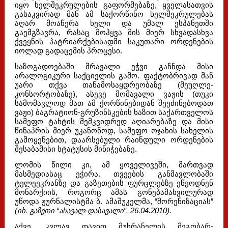
იყო ხელშეკრულების გაფორმებაზე, ყველასათვის
გასაკვირად მან ამ საქორწინო ხელშეკრულებას
აღარ მოაწერა ხელი და უმალ ესპანეთში
გაემგზავრა, რასაც მოჰყვა მის მიერ სხვადასხვა
ქვეყნის პატრიარქებისადმი საკუთარი ორდენების
იოლად გადაცემის პროცესი.
საზოგადოებაში მრავალი ეჭვი გაჩნდა მისი
არალოგიკური საქციელის გამო. ფაქტობრივად მან
უარი თქვა თანამოსაყდრეობაზე (მეუღლე-
კონსორტობაზე), ასევე მომავალი ვაჟის (თუკი
სამომავლოდ მათ ამ ქორწინებიდან შეეძინებოდათ
ვაჟი) ბაგრატიონ-გრუზინსკების ხაზით საქართველოს
სამეფო ტახტის მემკვიდრედ აღიარებაზე და მისი
წინაპრის მიერ უკანონოდ, სამეფო ოჯახის სახელის
გამოყენებით, დაარსებული რაინდული ორდენების
შესაბამისი სტატუსის მინიჭებაზე.
ლომის წილი კი, ამ ყოველივეში, მართვად
მასმედიასაც ეჭირა. თვეების განმავლობაში
ტელეეკრანზე და გაზეთების ფურცლებზე ეწეოდნენ
მონარქიის, როგორც ამას გონებამახვილურად
უწოდა ჟურნალისტმა ბ. ამაშუკელმა, “შორენიზაციას”
(იხ. გაზეთი “ასავალ-დასავალი”. 26.04.2010).
აქვე, კვლავ დავით მუხრანელის მეგობარ-