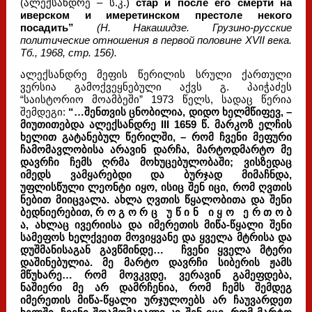
(ალექსანდრე – ს.კ.)
стар и после его смерти на
иверском и имеретинском престоле некого
посадить”
(Н. Накашидзе. Грузино-русские
политические отношения в первой половине XVII века.
Тб., 1968, стр. 156).
ალექსანდრე მეფის წერილის სრული ქართული
ვერსია გამოქვეყნებული აქვს გ. პაიჭაძეს
“საისტორიო მოამბეში” 1973 წელს, სადაც წერია
შემდეგი:
“…შენთვის ცნობილია, დიდო ხელმწიფევ, –
მიუთითებდა ალექსანდრე III 1659 წ. მარკოზ ელჩის
ხელით გატანებულ წერილში, – რომ ჩვენი მეფური
ჩამომავლობისა არავინ დარჩა, მარტოდმარტო მე
დავრჩი ჩემს ღრმა მოხუცებულობაში; ვისზედაც
იმედს ვამყარებდი და ბურჯად მიმაჩნდა,
უფლისწული ლეონტი იყო, ისიც შენ იცი, რომ ღვთის
ნებით მიიცვალა. ახლა ღვთის წყალობითა და შენი
ბედნიერებით, რ ო გ ო რ ც უ წ ი ნ ი ყ ო ე რ თ ო ბ
ა, ახლაც ივერიისა და იმერეთის მიწა-წყალი შენი
სამეფოს ხელქვეით მოვიყვანე და ყველა მტრისა და
დუშმანისაგან გავწმინდე… ჩვენი ყველა მტერი
დაშინებულია. მე მარტო დავრჩი სიბერის ჟამს
მწუხარე… რომ მოვკვდე, ვერავინ გამეფდება,
ნაშიერი მე არ დამრჩენია, რომ ჩემს შემდეგ
იმერეთის მიწა-წყალი ურჯულოებს არ ჩაუვარდეთ