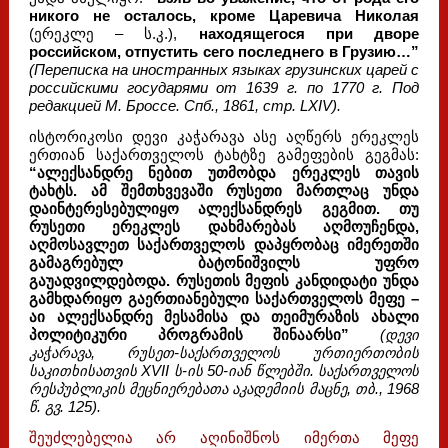
никого не осталось, кроме Царевича Николая
(ერეკლე – ს.კ.),
находящегося при дворе
российском, отпустить сего последнего в Грузию…”
(Переписка на иностранных языках грузинских царей с
российскими государями от 1639 г. по 1770 г. Под
редакцией М. Броссе. Спб., 1861, стр. LXIV).
ისტორიკოსი დევი კაჭარავა ასე აღწერს ერეკლეს
ერთიან საქართველოს ტახტზე გამეფების გეგმას:
“ალექსანდრე ნებით უთმობდა ერეკლეს თავის
ტახტს. ამ შემთხვევაში რუსეთი მართლაც უნდა
დაინტერესებულიყო ალექსანდრეს გეგმით. თუ
რუსეთი ერეკლეს დახმარებას აღმოუჩენდა,
აღმოსავლეთ საქართველოს დაპყრობაც იმერეთში
გამაგრებულ ბატონიშვილს უფრო
გაუადვილდებოდა. რუსეთის მეფის კანდიდატი უნდა
გამხდარიყო გაერთიანებული საქართველოს მეფე –
აი ალექსანდრე მესამისა და თეიმურაზის ახალი
პოლიტიკური პროგრამის შინაარსი”
(დევი
კაჭარავა, რუსეთ-საქართველოს ურთიერთობის
საკითხისათვის XVII ს-ის 50-იან წლებში. საქართველოს
რესპუბლიკის მეცნიერებათა აკადემიის მაცნე, თბ., 1968
წ. გვ. 125).
შეუძლებელია არ აღინიშნოს იმერთა მეფე