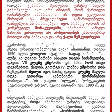
სამეფო შტოს არასტაბილურობასა და სისუსტეზე,
რადგან
უკანონო შვილების ტახტზე ასვლა
გამოწვეული იყო არა იმიტომ, რომ ქართული
დინასტიური სამართლით, ან დედა ეკლესიის
მხრიდან ეს პრეცედენტები გამართლებული,
დაშვებული ან მოწონებული იყო, არამედ დროის იმ
კონკრეტულ მონაკვეთებში, იმერეთის სამეფო
სახლში უბრალოდ არ არსებობდნენ კანონიერად
შობილი არც მამაკაცი და არც ქალი მემკვიდრეები.
უკანონოდ შობილობის საკითხს, ასევე
ეხება ტრადიციონალისტი აკაკი ასათიანიც, თავის
1990 წლის ერთერთ სტატიაში, სადაც ამბობს:
“…
თუმც კი დავით ნარინი ასაკით თავის ბიძაშვილზე,
დავით VII ულუზე უმცროსი და, ამას რომ თავი
დავანებოთ, ქალის, გიორგი IV ლაშას უმცროსი დის
რუსუდანის შვილი იყო, მაინც დავით ულუზე მაღლა
იდგა, ვითარცა კანონიერი ქორწინებით
შობილი…”
(იხ. გაზეთი “ძლევაი”, “ვისეკუთვნის
საქართველოს ტახტი?”, აკაკია სათიანი, №1, 1990 წ., გვ.
4).
იმერეთის სამეფოს სისუსტეზე მიუთითებს ასევე ის
ფაქტებიც, როცა იმერეთის ტახტზე სხვადასხვა
პერიოდებში არა ბაგრატიონთა გვარის
წარმომადგენლებიც კი ახერხებდნენ ასვლას,