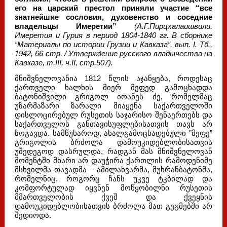
его на царский престол приняли участие “все
знатнейшие сословия, духовенство и соседние
владельцы Имеретии”
(А.Г.Пирцхалаишвили.
Имеретия и Гурия в период 1804-1840 гг. В сборнике
“Материалы по истории Грузии и Кавказа”, вып. I. Тб.,
1942, 66 стр. / Утверждение русского владычества на
Кавказе, т.III, ч.II, стр.507).
მნიშვნელოვანია 1812 წლის აჯანყება, როდესაც
ქართველი ხალხის მიერ მეფედ გამოცხადდა
ბატონიშვილი გრიგოლ იოანეს ძე, რომელმაც
უზარმაზარი ზარალი მიაყენა საქართველოში
დისლოცირებულ რუსეთის საჯარისო შენაერთებს და
საქართველოს განთავისუფლებისათვის თავს არ
ზოგავდა. სამწუხაროდ, ახალგამოცხადებული ”მეფე”
გრიგოლის ბრძოლა დამოუკიდებლობისათვის
უშედეგოდ დასრულდა, რადგან მას მნიშვნელოვან
მომენტში მხარი არ დაუჭირა ქართლის რამოდენიმე
მსხვილმა თავადმა – ამილახვარმა, მუხრანბატონმა,
რომელნიც, როგორც ჩანს უკვე ტკბილად და
კომფორტულად იყვნენ მოწყობილნი რუსეთის
მმართველობის ქვეშ და ქვეყნის
დამოუკიდებლობისათვის ბრძოლა მათ გეგმებში არ
შედიოდა.