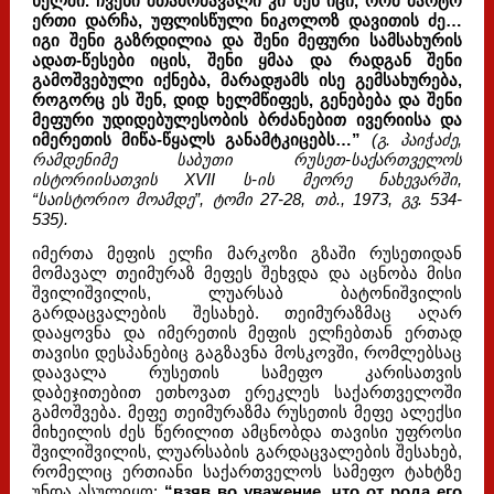
ხელში. ჩვენი შთამომავალი კი შენ იცი, რომ მარტო
ერთი დარჩა, უფლისწული ნიკოლოზ დავითის ძე…
იგი შენი გაზრდილია და შენი მეფური სამსახურის
ადათ-წესები იცის, შენი ყმაა და რადგან შენი
გამოშვებული იქნება, მარადჟამს ისე გემსახურება,
როგორც ეს შენ, დიდ ხელმწიფეს, გენებება და შენი
მეფური უდიდებულესობის ბრძანებით ივერიისა და
იმერეთის მიწა-წყალს განამტკიცებს…”
(გ. პაიჭაძე,
რამდენიმე საბუთი რუსეთ-საქართველოს
ისტორიისათვის XVII ს-ის მეორე ნახევარში,
“საისტორიო მოამდე”, ტომი 27-28, თბ., 1973, გვ. 534-
535).
იმერთა მეფის ელჩი მარკოზი გზაში რუსეთიდან
მომავალ თეიმურაზ მეფეს შეხვდა და აცნობა მისი
შვილიშვილის, ლუარსაბ ბატონიშვილის
გარდაცვალების შესახებ. თეიმურაზმაც აღარ
დააყოვნა და იმერეთის მეფის ელჩებთან ერთად
თავისი დესპანებიც გაგზავნა მოსკოვში, რომლებსაც
დაავალა რუსეთის სამეფო კარისათვის
დაბეჯითებით ეთხოვათ ერეკლეს საქართველოში
გამოშვება. მეფე თეიმურაზმა რუსეთის მეფე ალექსი
მიხეილის ძეს წერილით ამცნობდა თავისი უფროსი
შვილიშვილის, ლუარსაბის გარდაცვალების შესახებ,
რომელიც ერთიანი საქართველოს სამეფო ტახტზე
უნდა ასულიყო:
“взяв во уважение, что от рода его