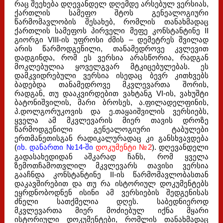
რაც შეეხება დღევანდელ დღემდე არსებულ ვერსიას,
ქართლის სამეფო შტოს გენეალოგიური
წარმომავლობის შესახებ, რომლის თანახმადაც
ქართლის სამეფოს პირველი მეფე კონსტანტინე II
გიორგი VIII-ის უფროსი ძმის – დემეტრეს შვილად
არის წარმოდგენილი, თანამედროვე კვლევით
დადგინდა, რომ ეს ვერსია არასწორია, რადგან
მოკლებულია ყოველგვარ მტკიცებულებას. ეს
დამკვიდრებული ვერსია ისედაც ბევრ კითხვებს
ბადებდა თანამედროვე მკვლევართა შორის,
რადგან, თუ დააკვირდებით ვახტანგ VI-ის, ვახუშტი
ბატონიშვილის, მარი ბროსეს, ა.ფილადელფინის,
პ.დოლგორუკოვის და ე.თაყაიშვილის ვერსიებს,
ყველა ამ მკვლევარის მიერ თავის დროზე
წარმოდგენილი გენეალოგიური ტაბულები
ერთმანეთისგან რადიკალურადაც კი განსხვავდება
(
იხ. დანართი №
14-ში
დოკუმენტ
ი №2
). დღევანდელი
გადასახედიდან აშკარად ჩანს, რომ ყველა
ზემოთჩამოთვლილ მკვლევარს თავისი ვერსია
გააჩნდა კონსტანტინე II-ის წარმომავლობასთან
დაკავშირებით და თუ რა ისტორიულ დოკუმენტებს
ეყრდნობოდნენ ისინი ამ ვერსიების შედგენისას
ძნელი სათქმელია დღეს. საბედნიეროდ
მკვლევართა მიერ მოძიებულ იქნა მყარი
ისტორიული დოკუმენტები, რომლის თანახმადაც