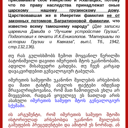
присваивать себе Имеретию и Ахальцых, потому
что по праву наследства принадлежат оные
царскому нашему грузинскому дому
.
Царствовавшая же в Имеретии фамилия
не от
законных потомков Багратионовой фамилии,
что
известно всему тамошнему народу”
(Две записки
царевича Давида о “Лучшем устройстве Грузии”.
Подготовил к печати И.К.Ениколопов. “Материалы по
истории Грузии и Кавказа”, вып.I, Тб., 1942,
стр.132,136).
თუ რას გულისხმობს ზემოთ მოყვანილ წერილში
ბატონიშვილი დავითი იმერეთის შტოს უკანონობაში,
ადვილი მისახვედრი გახდება, თუ ჩვენ კარგად
დავაკვირდებით გენეალოგიურ ტაბულას.
იმერეთის სამეფოში უკანონო შვილების არსებობის
და მათი ტახტზე ასვლის ფაქტები იმდენად
მრავალრიცხოვანია, რომ მათ ჩამოთვლას ეხლა არ
მივყვებით, რადგან ყოველივე ეს ნათლად არის
ასახული
იმერეთის სამეფო შტოს გენეალოგიურ
სქემაში
.
ის არგუმენტი, რომ იმერეთის სამეფო შტოში
ისტორიულად არსებობდა უკანონო შვილების
გამეფების პრეცედენტები და ამიტომ ეს ნორმად, ან