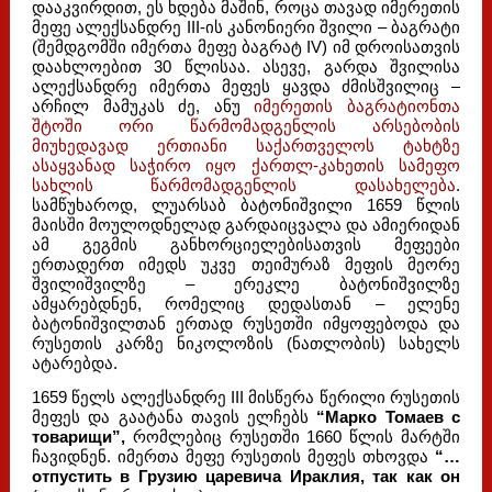
დააკვირდით, ეს ხდება მაშინ, როცა თავად იმერეთის
მეფე ალექსანდრე III-ის კანონიერი შვილი – ბაგრატი
(შემდგომში იმერთა მეფე ბაგრატ IV) იმ დროისათვის
დაახლოებით 30 წლისაა. ასევე, გარდა შვილისა
ალექსანდრე იმერთა მეფეს ყავდა ძმისშვილიც –
არჩილ მამუკას ძე, ანუ
იმერეთის ბაგრატიონთა
შტოში ორი წარმომადგენლის არსებობის
მიუხედავად ერთიანი საქართველოს ტახტზე
ასაყვანად საჭირო იყო ქართლ-კახეთის სამეფო
სახლის წარმომადგენლის დასახელება
.
სამწუხაროდ, ლუარსაბ ბატონიშვილი 1659 წლის
მაისში მოულოდნელად გარდაიცვალა და ამიერიდან
ამ გეგმის განხორციელებისათვის მეფეები
ერთადერთ იმედს უკვე თეიმურაზ მეფის მეორე
შვილიშვილზე – ერეკლე ბატონიშვილზე
ამყარებდნენ, რომელიც დედასთან – ელენე
ბატონიშვილთან ერთად რუსეთში იმყოფებოდა და
რუსეთის კარზე ნიკოლოზის (ნათლობის) სახელს
ატარებდა.
1659 წელს ალექსანდრე III მისწერა წერილი რუსეთის
მეფეს და გაატანა თავის ელჩებს
“Марко Томаев с
товарищи”,
რომლებიც რუსეთში 1660 წლის მარტში
ჩავიდნენ. იმერთა მეფე რუსეთის მეფეს თხოვდა
“…
отпустить в Грузию царевича Ираклия, так как он