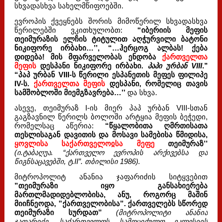
სხვადასხვა სახელმწიფოებში.
ევროპის ქვეყნებს შორის მიმოწერილ სხვადასხვა
წერილებში ვკითხულობთ:
“იბერიის მეფის
თეიმურაზის ელჩის ტიტულით აღჭურვილი ბატონი
ნიკიფორე ირბახი…’’, “…ჰერცოგ ალბას! ქება
დიდება! მის მფარველობას ენდობა
ქართველთა
მეფის
დესპანი ნიკიფორე ირბახი.
პაპი ურბან VIII
.’’
“პაპ ურბან VIII-ს წერილი ესპანეთის მეფეს ფილიპე
IV-ს.
ქართველთა მეფის
დესპანი, რომელიც თავის
სამშობლოში მიემგზავრება…’’
და სხვა.
ასევე, თეიმურაზ I-ის მიერ პაპ ურბან VIII-სთან
გაგზავნილ წერილს ბოლოში არტყია მეფის ბეჭედი,
რომელსაც აწერია:
“წყალობითა ღმრთისათა
თესლისაგან დავითის და მოსავი სამებისა წმიდისა,
ყოვლისა საქართველოჲსა მეფე
თეიმურაზ’’
(ი.ტაბაღუა. “ქართველო ევროპის არქივებსა და
წიგნსაცავებში, ტ.II”. თბილისი 1986).
მიტროპოლიტ ანანია ჯაფარიძის სიტყვებით
”თეიმურაზი იყო განსახიერება
მართლმადიდებლობისა, ანუ, როგორც მაშინ
მიიჩნეოდა, ”ქართველობისა”. ქართველებს სწორედ
თეიმურაზი სურდათ”
(მიტროპოლიტი ანანია
ჯაფარიძე. საქართველოს სამოციქულო ეკლესიის