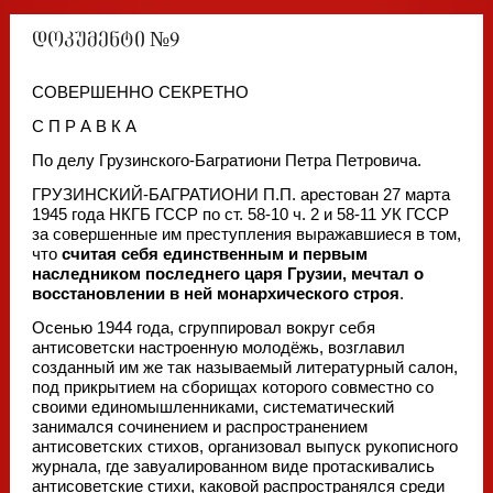
დოკუმენტი №9
СОВЕРШЕННО СЕКРЕТНО
С П Р А В К А
По делу Грузинского-Багратиони Петра Петровича.
ГРУЗИНСКИЙ-БАГРАТИОНИ П.П. арестован 27 марта
1945 года НКГБ ГССР по ст. 58-10 ч. 2 и 58-11 УК ГССР
за совершенные им преступления выражавшиеся в том,
что
считая себя единственным и первым
наследником последнего царя Грузии, мечтал о
восстановлении в ней монархического строя
.
Осенью 1944 года, сгруппировал вокруг себя
антисоветски настроенную молодёжь, возглавил
созданный им же так называемый литературный салон,
под прикрытием на сборищах которого совместно со
своими единомышленниками, систематический
занимался сочинением и распространением
антисоветских стихов, организовал выпуск рукописного
журнала, где завуалированном виде протаскивались
антисоветские стихи, каковой распространялся среди