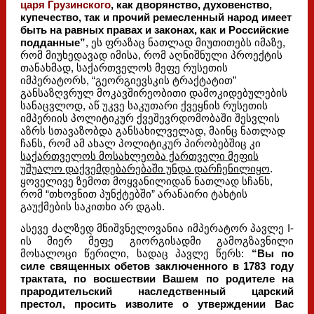
царя Грузинского
, как
дворянство, духовенство
,
купечество, так и прочий ремесленный народ имеет
быть на равных правах и законах, как и Российские
подданные”
, ეს ფრაზაც ნათლად მიუთითებს იმაზე,
რომ მიუხედავად იმისა, რომ აღნიშნული პროექტის
თანახმად, საქართველოს მეფე რუსეთის
იმპერატორს, “გეორგიევსკის ტრაქტატით”
განსაზღვრულ მოკავშირეობითი დამოკიდებულების
სანაცვლოდ, აწ უკვე საკუთარი ქვეყნის რუსეთის
იმპერიის პოლიტიკურ ქვეშევრდომობაში შესვლის
აზრს სთავაზობდა განსახილველად, მაინც ნათლად
ჩანს, რომ ამ ახალ პოლიტიკურ პირობებშიც კი
საქართველოს მოსახლეობა ქართველი მეფის
უშუალო დაქვემდებარებაში უნდა დარჩენილიყო
.
ყოველივე ზემოთ მოყვანილიდან ნათლად სჩანს,
რომ “თხოვნით პუნქტებში” არანაირი ტახტის
გაუქმების საკითხი არ დგას.
ასევე ძალზედ მნიშვნელოვანია იმპერატორ პავლე I-
ის მიერ მეფე გიორგისადმი გამოგზავნილი
მოსალოცი წერილი, სადაც პავლე წერს:
“Вы по
силе священных обетов заключенного в 1783 году
трактата, по восшествии Вашем по родителе на
прародительский наследственный царский
престол, просить изволите о утверждении Вас