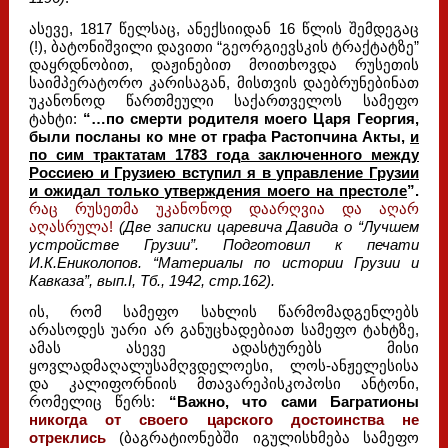
ასევე, 1817 წელსაც, ანექსიიდან 16 წლის შემდეგაც
(!), ბატონიშვილი დავითი “გეორგიევსკის ტრაქტატზე”
დაყრდნობით, დაჟინებით მოითხოვდა რუსეთის
საიმპერატორო კარისაგან, მისთვის დაებრუნებინათ
უკანონოდ წართმეული საქართველოს სამეფო
ტახტი:
“…по смерти родителя моего Царя Георгия,
были посланы ко мне от графа Растопчина Акты,
и
по сим трактатам 1783 года заключенного между
Россиею и Грузиею вступил я в управление Грузии
и ожидал только утверждения моего на престоле
”.
რაც რუსეთმა უკანონოდ დაარღვია და აღარ
აღასრულა!
(Две записки царевича Давида о “Лучшем
устройстве Грузии”. Подготовил к печати
И.К.Ениколопов. “Материалы по истории Грузии и
Кавказа”, вып.I, Тб., 1942, стр.162).
ის, რომ სამეფო სახლის წარმომადგენლებს
არასოდეს უარი არ განუცხადებიათ სამეფო ტახტზე,
ამას ასევე ადასტურებს მისი
ყოვლადმაღალუსამღვდელოესი, ლოს-ანჟელესისა
და კალიფორნიის მთავარეპისკოპოსი ანტონი,
რომელიც წერს:
“Важно, что сами Багратионы
никогда от своего царского достоинства не
отреклись
(ბაგრატიონებში იგულისხმება სამეფო