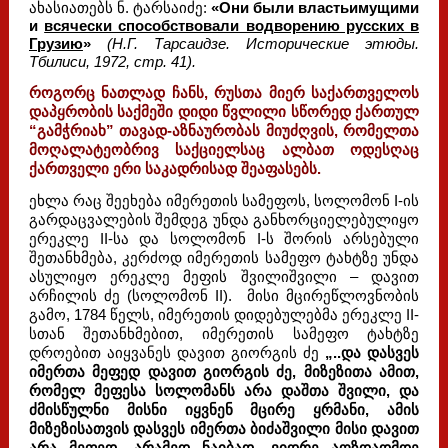
ახასიათებს ნ. ტარსაიძე:
«Они были властьимущими
и
всячески способствовали водворению русских в
Грузию
»
(Н.Г. Тарсаидзе. Исторические этюды.
Тбилиси, 1972, стр. 41).
როგორც ნათლად ჩანს, რუსთა მიერ საქართველოს
დაპყრობის საქმეში დიდი წვლილი სწორედ ქართულ
“გამჭრიახ” თავად-აზნაურობას მიუძღვის, რომელთა
მოღალატეობრივ საქციელსაც ალბათ ოდესღაც
ქართველი ერი საკადრისად შეაფასებს.
ეხლა რაც შეეხება იმერეთის სამეფოს, სოლომონ I-ის
გარდაცვალების შემდეგ უნდა განხორციელებულიყო
ერეკლე II-სა და სოლომონ I-ს შორის არსებული
შეთანხმება, კერძოდ იმერეთის სამეფო ტახტზე უნდა
ასულიყო ერეკლე მეფის შვილიშვილი – დავით
არჩილის ძე (სოლომონ II). მისი მცირეწლოვნობის
გამო, 1784 წელს, იმერეთის დიდებულებმა ერეკლე II-
სთან შეთანხმებით, იმერეთის სამეფო ტახტზე
დროებით აიყვანეს დავით გიორგის ძე
„..და დასვეს
იმერთა მეფედ დავით გიორგის ძე, მიზეზითა ამით,
რომელ მეფესა სოლომანს არა დაშთა შვილი, და
ძმისწულნი მისნი იყვნენ მცირე ყრმანი, ამის
მიზეზისათვის დასვეს იმერთა ბიძაშვილი მისი დავით
არა მეფედ,
არამედ ნაიბად
, ვიდრე აღზდადმდე