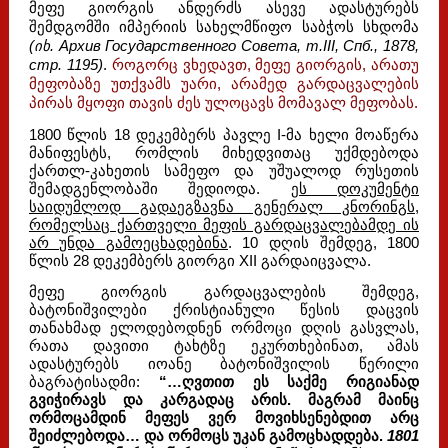
მეფე გიორგის ანდერძს ასევე ადასტურებს
შემდგომში იმპერიის სახელმწიფო საბჭოს სხდომა
(იხ. Архив Государственного Совета, т.III, Спб., 1878,
стр. 1195)
.
როგორც ვხედავთ, მეფე გიორგის, არათუ
მეფობაზე უთქვამს უარი, არამედ გარდაცვალების
პირას მყოფი თავის ძეს ულოცავს მომავალ მეფობას.
1800 წლის 18 დეკემბერს პავლე I-მა ხელი მოაწერა
მანიფესტს, რომლის მიხედვითაც უქმდებოდა
ქართლ-კახეთის სამეფო და უშუალოდ რუსეთის
შემადგენლობაში შედიოდა.
ეს დოკუმენტი
საიდუმლოდ გადაეგზავნა გენერალ კნორინგს,
რომელსაც ქართველი მეფის გარდაცვალებამდე ის
არ უნდა გამოეცხადებინა
. 10 დღის შემდეგ, 1800
წლის 28 დეკემბერს გიორგი XII გარდაიცვალა.
მეფე გიორგის გარდაცვალების შემდეგ,
ბატონიშვილები ქრისტიანული წესის დაცვის
თანახმად ელოდებოდნენ ორმოცი დღის გასვლას,
რათა დავითი ტახტზე ეკურთხებინათ, ამას
ადასტურებს იოანე ბატონიშვილის წერილი
ბაგრატისადმი:
“…ღვთით ეს საქმე რიგიანად
გვიჭირავს და კარგადაც არის. მაგრამ მაინც
ორმოცამდინ მეფეს ვერ მოვიხსენებდით არც
შეიძლებოდა… და ორმოცს უკან გამოცხადდება.
1801