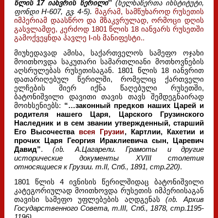
წლის 17 იანვრის წერილი
’’
(ხელნაწერთა ინსტიტუტი,
ფონდი H-607, გვ. 4-5).
მაგრამ, სამწუხაროდ რუსეთის
იმპერიამ დაასწრო და მზაკვრულად, ორმოცი დღის
გასვლამდე, კერძოდ 1801 წლის 18 იანვარს რუსეთში
გამოქვეყნდა პავლე I-ის მანიფესტი..
მიუხედავად ამისა, საქართველოს სამეფო ოჯახი
მოითხოვდა საკუთარი სამართლიანი მოთხოვნების
აღსრულებას რუსეთისაგან. 1801 წლის 18 იანვრით
დათარიღებულ წერილში, რომელიც ქართველი
ელჩების მიერ იქნა წაღებული რუსეთში,
ბატონიშვილი დავითი თავის თავს შემდეგნაირად
მოიხსენიებს:
“…законный предков наших Царей и
родителя нашего Царя, Царского Грузинского
Наследник и в сем звании утвержденный, старший
Его Высочества
всея Грузии
, Картлии, Кахетии и
прочих Царя Георгия Ираклиевича сын, Царевич
Давид”
.
(იხ. А.Цагарели. Грамоты и другие
исторические документы XVIII столетия
относящиеся к Грузии. т.II, Спб., 1891, стр.220)
.
1801 წლის 4 ივნისის წერილშიდაც ბატონიშვილი
კატეგორიულად მოითხოვდა რუსეთის იმპერიისაგან
თავისი სამეფო უფლებების აღდგენას
(იხ. Архив
Государственного Совета, т.III, Спб., 1878, стр.1195-
1196)
.