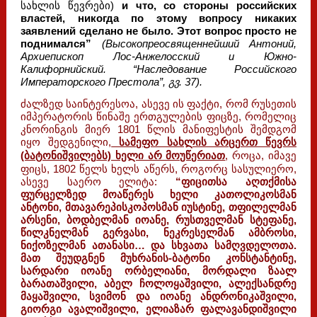
სახლის წევრები)
и что, со стороны российских
властей, никогда по этому вопросу никаких
заявлений сделано не было. Этот вопрос просто не
поднимался”
(Высокопреосвященнейший Антоний,
Архиепископ Лос-Анжелосский и Южно-
Калифорнийский. “Наследование Российского
Императорского Престола”, გვ. 37).
ძალზედ საინტერესოა, ასევე ის ფაქტი, რომ რუსეთის
იმპერატორის წინაშე ერთგულების ფიცზე, რომელიც
კნორინგის მიერ 1801 წლის მანიფესტის შემდგომ
იყო შედგენილი,
სამეფო სახლის არცერთ წევრს
(ბატონიშვილებს) ხელი არ მოუწერიათ
, როცა, იმავე
ფიცს, 1802 წელს ხელს აწერს, როგორც სასულიერო,
ასევე საერო ელიტა:
“ფიცითსა აღთქმისა
ფურცელზედ მოაწერეს ხელი კათოლიკოსმან
ანტონი, მთავარეპისკოპოსმან იუსტინე, თფილელმან
არსენი, ბოდბელმან იოანე, რუსთველმან სტეფანე,
წილკნელმან გერვასი, ნეკრესელმან ამბროსი,
ნიქოზელმან ათანასი… და სხვათა სამღვდელოთა.
მათ შეუდგნენ მუხრანის-ბატონი კონსტანტინე,
სარდარი იოანე ორბელიანი, მორდალი ზაალ
ბარათაშვილი, აბელ ჩოლოყაშვილი, ალექსანდრე
მაყაშვილი, სვიმონ და იოანე ანდრონიკაშვილი,
გიორგი ავალიშვილი, ელიაზარ ფალავანდიშვილი