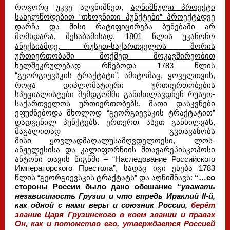
როგორც უკვე აღვნიშნეთ,
აღნიშნული პროექტი
სახელწოდებით “თხოვნითი პუნქტები” პროექტადვე
დარჩა და მისი რატიფიცირება ბუნებაში არ
მომხდარა, შესაბამისად, 1801 წლის უკანონო
ანექსიამდე, რუსეთ-საქართველოს შორის
ურთიერთობაში მოქმედ მოკავშირეობით
ხელშეკრულებად რჩებოდა 1783 წლის
“გეორგიევსკის ტრაქტატი”
, ამიტომაც, ყოველთვის,
როცა დიპლომატიური ურთიერთობების
სპეციალისტები შემდგომში განიხილავდნენ რუსეთ-
საქართველოს ურთიერთობებს, მათი დასკვნები
ეფუძნებოდა მხოლოდ “გეორგიევსკის ტრაქტატით”
დადგენილ პუნქტებს. ერთერთ ასეთ განხილვას,
მაგალითად გვთავაზობს
მისი ყოვლადმაღალუსამღვდელოესი, ლოს-
ანჟელესისა და კალიფორნიის მთავარეპისკოპოსი
ანტონი თავის წიგნში – “Наследование Российского
Императорского Престола”, სადაც იგი ეხება 1783
წლის “გეორგიევსკის ტრაქტატს” და აღნიშნავს:
“…со
стороны России было дано обешание
“уважать
независимость Грузии и что впредь Ираклий II-й,
как одной с нами веры и союзник России,
берёт
звание Царя Грузинского в коем звании и правах
Он, как и потомство его, утверждается Россией