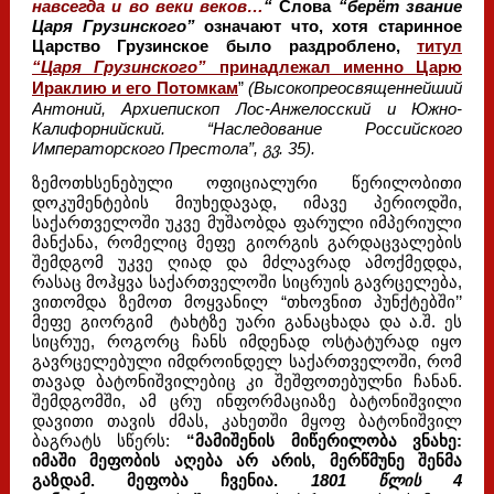
навсегда и во веки веков…
“
Слова
“берёт звание
Царя Грузинского”
означают что, хотя старинное
Царство Грузинское было раздроблено,
титул
“Царя Грузинского”
принадлежал именно Царю
Ираклию и его Потомкам
”
(Высокопреосвященнейший
Антоний, Архиепископ Лос-Анжелосский и Южно-
Калифорнийский. “Наследование Российского
Императорского Престола”, გვ. 35).
ზემოთხსენებული ოფიციალური წერილობითი
დოკუმენტების მიუხედავად, იმავე პერიოდში,
საქართველოში უკვე მუშაობდა ფარული იმპერიული
მანქანა, რომელიც მეფე გიორგის გარდაცვალების
შემდგომ უკვე ღიად და მძლავრად ამოქმედდა,
რასაც მოჰყვა საქართველოში სიცრუის გავრცელება,
ვითომდა ზემოთ მოყვანილ “თხოვნით პუნქტებში’’
მეფე გიორგიმ ტახტზე უარი განაცხადა და ა.შ. ეს
სიცრუე, როგორც ჩანს იმდენად ოსტატურად იყო
გავრცელებული იმდროინდელ საქართველოში, რომ
თავად ბატონიშვილებიც კი შეშფოთებულნი ჩანან.
შემდგომში, ამ ცრუ ინფორმაციაზე ბატონიშვილი
დავითი თავის ძმას, კახეთში მყოფ ბატონიშვილ
ბაგრატს სწერს:
“მამიშენის მიწერილობა ვნახე:
იმაში მეფობის აღება არ არის, მერწმუნე შენმა
გაზდამ. მეფობა ჩვენია.
1801 წლის 4