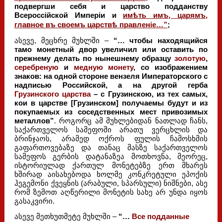
подвергши себя и царство подданству
Всероссійской Имперіи и
имѣть имъ, царямъ,
главное въ своемъ царствѣ правленіе…”
;
ასევე, მეცხრე მუხლში –
“… чтобы находящийся
тамо монетный двор увеличил или оставить по
прежнему делать по нынешнему образцу
золотую
,
серебреную
и
медную монету
, со изображением
знаков: на одной стороне вензеля Императорского с
надписью Российской, а на другой герба
Грузинского царства
– с Грузинскою, из тех самых,
кои в царстве [Грузинском] получаемы будут и из
покупаемых из соседственных мест привозимых
металлов”
. როგორც ამ მუხლებიდან ნათლად ჩანს,
საქართველოს სამეფოში არათუ ვერცხლის და
ბრინჯაოს, არამედ ოქროს ფულის ჩამოსხმის
გაფართოვებაზე და თანაც მასზე საქართველოს
სამეფოს გერბის დატანაზეა მოთხოვნა, მეორეც,
ისტორიულად ქართულ მონეტებზე ერთ მხარეს
ხშირად აისახებოდა ხოლმე კონკრეტული ეპოქის
ჰეგემონი ქვეყნის (არაბული, სპარსული) ნიშნები, ასე
რომ ზემოთ აღწერილი მონეტის სახე არ უნდა იყოს
გასაკვირი.
ასევე მეთხუთმეტე მუხლში –
“…
Все подданные