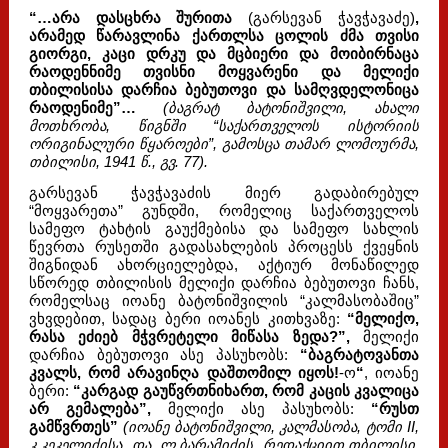
“…არა დასცხრა შურითა
(გარსევან ჭავჭავაძე)
,
არამედ წარავლინა ქართლსა ცოლის ძმა თვისი
გიორგი, კაცი დრკუ და მცბიერი და მოიბირნაცა
რაოდენნიმე თვისნი მოყვარენი და მელიქი
თბილისისა დარჩია ბებუთოვი და სამღვდელონიცა
რაოდენიმე”…
(ბაგრატ ბატონიშვილი, ახალი
მოთხრობა, წიგნში “საქართველოს ისტორიის
ორიგინალური წყაროები”, გამოსცა თამარ ლომოურმა,
თბილისი, 1941 წ., გვ. 77).
გარსევან ჭავჭავაძის მიერ გადაბირებულ
“მოყვარეთა” გუნდში, რომელიც საქართველოს
სამეფო ტახტის გაუქმებისა და სამეფო სახლის
წევრთა რუსეთში გადასახლების პროცესს ქვეყნის
შიგნიდან ახორციელებდა, აქტიურ მონაწილედ
სწორედ თბილისის მელიქი დარჩია ბებუთოვი ჩანს,
რომელსაც იოანე ბატონიშვილის “კალმასობაშიც”
ვხვდებით, სადაც ბერი იოანეს კითხვაზე:
“მელიქო,
რასა ეძიებ მჭვრეტელი მიწასა ზედა?”,
მელიქი
დარჩია ბებუთოვი ასე პასუხობს:
“ბაგრატოვანთა
კვალს, რომ არავინღა დაშთომილ იყოს!
-ო
“
, იოანე
ბერი:
“კარგად გაუწვრთნიხართ, რომ კაცის კვალიცა
არ გემალება”,
მელიქი ასე პასუხობს:
“რუსთ
გამწვრთეს”
(იოანე ბატონიშვილი, კალმასობა, ტომი II,
კ.კეკელიძისა და ლ.ბარამიძის რედაქციით,თბილისი,