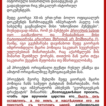
ისტორიული სიმართლის დასადგენად კი
გადავხედოთ რიგ უნიკალურ ისტორიულ
დოკუმენტებს.
მეფე გიორგი XII-ის ერთ-ერთ ბოლო ოფიციალურ
დოკუმენტს წარმოადგენს იმპერატორ პავლე I-ის
სახელზე გაგზავნილი მისი “თხოვნითი პუნქტები’’.
მიუხედავად იმასა, რომ ეს პუნქტები
პროექტის სახით
იყო გაგზავნილი და შესაბამისად მისი
რატიფიცირება არცერთი მხრიდან არ მომხდარა (!)
,
მაინც, იგი გვეხმარება დავინახოთ მეფე გიორგის
იმდროინდელი მყარი პოზიცია საკუთარ სუვერენულ
უფლებებთან მიმართებაში, რაც აქარწყლებს მის
მიმართ შეთხზულ ჭორებს, თითქოს მან უარი თქვა
საკუთარი ქვეყნის მეფობასა თუ მმართველობაზე.
ამ პროექტის ორიგინალი ტექსტი რუსულ ენაზეა და
ამიტომ ორიგინალშივე შემოგთავაზებთ მას.
პროექტის მეორე მუხლში მეფე გიორგის მყარი
პოზიცია ჩანს სამეფო ტახტთან მიმართებაში, რის
გამოც იგი იმპერატორს ახსენებს “გეორგიევსკის
ტრაქტატის” შინაარსს:
„Всеподданѣйше просить,
чтобъ при врученіи царства его
былъ онъ
оставленъ, а по немъ и наслѣдники его на
престолѣ съ титуломъ царей
,
добровольно