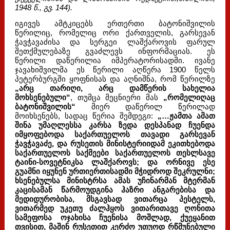
1948 წ., გვ. 144).
იგივეს ამტკიცებს ერთერთი ბატონიშვილის
წერილიც, რომელიც ორი ქართველის, გარსევან
ჭავჭავაძისა და სერგეი ლაშქაროვის ფარულ
შეთქმულებაზე გვაძლევს ინფორმაციას. ეს
წერილი დაწერილია იმპერატორისადმი. ივანე
ჯავახიშვილმა ეს წერილი აღწერა 1900 წელს
პეტერბურგში ყოფნისას და აღნიშნა, რომ წერილზე
„არც თარიღი, არც დამწერის სახელია
მოხსენებული“
, თუმცა მეცნიერი მას
„რომელიღაც
ბატონიშვილის“
მიერ დაწერილ წერილად
მოიხსენებს, სადაც წერია შემდეგი:
„…ჟამთა ამათ
შინა უმაღლესსა კარსა ზედა დესპანად ჩუენდა
იმყოფებოდა საქართუელოს თავადი გარსევან
ჭავჭავაძე, და რუსეთის მინისტერიიდამ ეკითხებოდა
საქართუელოს საქმეები საქართუელოს თესლსავე
ტაინი-სოვეტნიკსა ლაშქაროვს; და ორნივე ესე
გუამნი იყუნენ ურთიერთისადმი მჭიდროდ შეკრულნი;
ხსენებულსა მინისტრსა ამას უჩინარმან მტერმან
კაცისამან წარმოუდგინა ჰაზრი ანგარებისა და
მედიდურობისა, მსგავსად ვითარცა პესტელს,
ვითარმედ უკეთუ ძალჰყოს ვითარითავე ღონითა
სამეფოსა ოჯახისა ჩუენისა მოშლად, ქუეყანით
თვისით, მაშინ
რუსეთით კერძო უთუოდ რწმუნებული