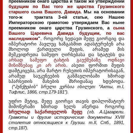
преемником онаго царства и таком же утверждении
будущим по Вас того же царства Грузинского
старшего сына Вашего, Давида
. Мы на основании
того-ж трактата 3-ей статьи, сею Нашею
Императорскою грамотою утверждаем Вас ныне
преемником онаго царства Грузинского, а
сына
Вашего Царевича Давида будущим, по вас
наследником
”
. როგორც ხედავთ მეფე გიორგიც და
იმპერატორი პავლეც ხაზგასმით ადასტურებენ არა
მხოლოდ ქართველი მეფის, არამედ მის
მემკვიდრეთა სამეფო ღირსებასა და სტატუსს და
არსად სამეფო ტახტის გაუქმებაზე ოდნავი
მინიშნებაც კი არ არის
. ასეთი ფორმით მეფის
დამტკიცება, არა მარტო რუსეთის იმპერატორისაგან,
არამედ საუკუნეების განმავლობაში ხშირად
სპარსეთის შახების მხრიდანაც ხდებოდა.
(“პუნქტების’’ სრული ვერსია იხილეთ: “Акты, т.I,
Тифлис, 1866, стр.179-181”).
უფრო მეტიც, მეფე გიორგი თავის დიპლომატიურ
მიმოწერაში ხშირად ხელს აწერდა როგორც
სრულიად საქართველოს მეფე
(იხ. А.Цагарели.
Грамоты и другие исторические документы XVIII
столетия относящиеся к Грузии. т.II, Спб., 1891,
стр.187).