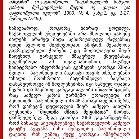
იანვარი
’’
(ი.ჯავახიშვილი. “საქართველოს სამეფო
ტახტის მემკვიდრეები მეფის ძე დავით და
ბატონიშვილი იულონ”. 1900, №4, განყ.1, გვ. 1-27,
წერილი №46.).
სამწუხაროდ, როგორც ხშირად ყოფილა,
საქართველოს უბედურებაში არა მხოლოდ გარეშე
ძალებს, არამედ შიდა სეპარატისტულ ძალებსაც
დიდი წვლილი მიუძღვოდათ. ამიტომ, შესაძლოა
გავრცელებული ჭორები უკვე მოღალატეთა მიერ
ჩადენილ, გარკვეულ მზაკვრულ ქმედებასაც
ეფუძნებოდა. ამ თვალსაზრისით, ძალზედ
საინტერესო ინფორმაციას გვაწვდის გიორგი XII-ის
შვილი – ბატონიშვილი ბაგრატი თავის თხზულებაში
“ახალი მოთხრობა”. ბატონიშვილი ბაგრატი
თანამედროვეა იმ მოვლენებისა, იგი სამეფო ოჯახის
წევრია და საკმაოდ კარგად ფლობს ინფორმაციებს,
რაც სამეფო კარის გარშემო ტრიალებდა იმ
პერიოდში. ბატონიშვილი 45-46 პარაგრაფებში წერს,
რომ დარეჯან დედოფლის მიერ სამეფო სახლში
ატეხილმა
“შფოთმა ძმათა მეფისათა”
შორის,
დასნეულებულ მეფე გიორგი XII-ს გადააწყვეტინა,
რომ
მისსავე სიცოცხლეშივე საქართველოს სამეფო
ტახტზე აეყვანა მისი მემკვიდრე ბატონიშვილი
დავითი, რის გამოც მეფე გიორგის იმპერატორ