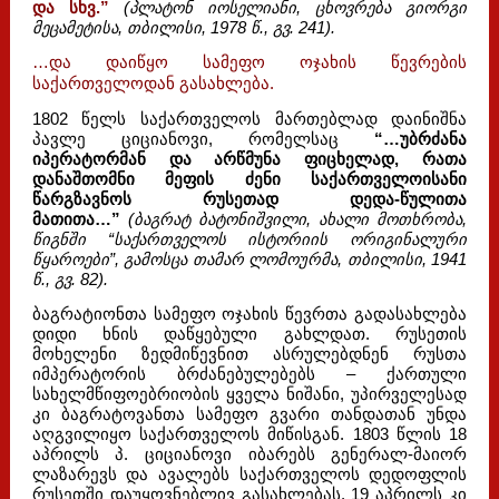
და სხვ.”
(პლატონ იოსელიანი, ცხოვრება გიორგი
მეცამეტისა, თბილისი, 1978 წ., გვ. 241).
…და დაიწყო სამეფო ოჯახის წევრების
საქართველოდან გასახლება.
1802 წელს საქართველოს მართებლად დაინიშნა
პავლე ციციანოვი, რომელსაც
“…უბრძანა
იპერატორმან და არწმუნა ფიცხელად, რათა
დანაშთომნი მეფის ძენი საქართველოისანი
წარგზავნოს რუსეთად დედა-წულითა
მათითა…”
(ბაგრატ ბატონიშვილი, ახალი მოთხრობა,
წიგნში “საქართველოს ისტორიის ორიგინალური
წყაროები”, გამოსცა თამარ ლომოურმა, თბილისი, 1941
წ., გვ. 82).
ბაგრატიონთა სამეფო ოჯახის წევრთა გადასახლება
დიდი ხნის დაწყებული გახლდათ. რუსეთის
მოხელენი ზედმიწევნით ასრულებდნენ რუსთა
იმპერატორის ბრძანებულებებს – ქართული
სახელმწიფოებრიობის ყველა ნიშანი, უპირველესად
კი ბაგრატოვანთა სამეფო გვარი თანდათან უნდა
აღგვილიყო საქართველოს მიწისგან.
1803 წლის 18
აპრილს პ. ციციანოვი იბარებს გენერალ-მაიორ
ლაზარევს და ავალებს საქართველოს დედოფლის
რუსეთში დაუყოვნებლივ გასახლებას. 19 აპრილს კი