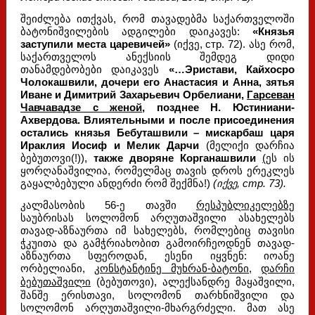
შეიძლება ითქვას, რომ თავადებმა საქართველოში
ბატონიშვილების ადგილები დაიკავეს:
«Князья
заступили места царевичей»
(იქვე, стр. 72). ასე რომ,
საქართველოს ანექსიის შემდეგ დიდი
თანამდებობები დაიკავეს
«…Эристави, Кайхосро
Чолокашвили, дочери его Анастасия и Анна, зятья
Иване и Димитрий Захарьевич Орбелиани,
Гарсеван
Чавчавадзе с женой
, позднее Н. Юстиниани-
Ахвердова. Влиятельными и после присоединения
остались князья Бебуташвили – мискарбаш царя
Ираклия Иосиф и Мелик Дарчи
(მელიქი დარჩია
ბებუთოვი(!)),
также дворяне Корганашвили
(
ეს ის
ყორღანაშვილია, რომელმაც თავის დროს ერეკლეს
გაყალბებული ანდერძი რომ შექმნა!)
(იქვე, стр. 73).
კალმასობის 56-ე თავში
რესპუბლიკელებზე
საუბრისას სოლომონ არღუთაშვილი ასახელებს
თავად-აზნაურთა იმ სახელებს, რომლებიც თავისი
ჭკუითა და გამჭრიახობით გამოირჩეოდნენ თავად-
აზნაურთა სფეროდან, ესენი იყვნენ: იოანე
ორბელიანი,
კონსტანტინე მუხრან-ბატონი
,
დარჩი
ბებუთაშვილი
(ბებუთოვი)
, ალექსანდრე მაყაშვილი,
შანშე ერისთავი, სოლომონ თარხნიშვილი და
სოლომონ არღუთაშვილი-მხარგრძელი. მათ ასე