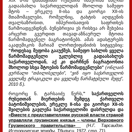
XIX ს-ის დასაწყისში რუსეთის იმპერიამ ძალით
გადაასახლა საქართველოდან მხოლოდ სამეფო
შტოს – ერეკლე II-ისა და გიორგი XII-ის
შთამომავლები, რომელნიც, ტახტის აღდგენის
თვალსაზრისით, იმპერიისათვის საფრთხეს
წარმოადგენდნენ. ბუნებრივია ეს რისხვა არ შეხებია
არცერთ გვერდით თავად-აზნაურულ შტოთა
წარმომადგენელ ბაგრატიონებს. ამას ადასტურებს
აკადემიკოს მარიამ ლორთქიფანიძის სიტყვებიც:
“როდესაც მეფობა გააუქმეს, სამეფო სახლის ყველა
წარმომადგენელი უკლებლივ გადაასახლეს
საქართველოდან, აქ კი დარჩნენ ბაგრატიონთა
მხოლოდ სხვა შტოების წარმომადგენლები”
(ონლაინ
ჟურნალი “თბილისელები”, “ვინ იყო საქართველოს
ყველაზე ტრაგიკული და ყველაზე წარმატებული მეფე”,
2010 წ.).
როგორც ნ. ტარსაიძე წერს,
” საქართველოს
რუსეთთან მიერთების შემდეგ ქართველი
ბატონიშვილების, ერეკლე II-ისა და გიორგი XII-ის
შვილების გავლენა საქართველოში დასრულდა და
«Вместе с представителями русской власти страной
управляли грузинские князья – члены Верховного
Грузинского правительства»
(Н.Г. Тарсаидзе.
Исторические этюды. Тбилиси, 1972, стр. 71).