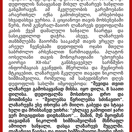
დედოფლის წასაყვანად მისულ ლაზარევს ხანჯლით
განგმირავენ. ამ მკვლელობის გარემოებანი
არაერთხელ იქნა გამოძიებული, არსებობდა
სხვადასხვა ვერსია. პ. ციციანოვი თავის მოხსენებაში
წერს, რომ გენერალ-მაიორ ლაზარევს დედოფალმა
კაბის ქვეშ დამალული ხანჯალი ჩაარტყა და
სასიკვდილოდ დაჭრა. ასევე, ლაზარევის
თანხმლებმა მაიორმა სააკაძემ თავის ვრცელ და
არეულ ჩვენებაში დედოფლის ოჯახი მთელი
საბრძოლო არსენალით წარმოადგინა. პლატონ
იოსელიანი თავის მონოგრაფიაში “ცხოვრება
გიორგი XII-ისა” განსხვავებულ სარწმუნო
ინფორმაციას გვაწვდის. მწერლისა და მეცნიერის
მტკიცებით, ლაზარევის მკვლელი თავადი ნიკოლოზ
ხიმშიაშვილია, რომელიც იმ საბედისწერო დღეს
დედოფლის სახლში იმყოფებოდა:
“შევიდა თვით
ლაზარევი გამოსაყვანად მისსა. იყო დილა, 8 საათი
დილისა. დედოფალმა მოსთხოვა დრო და
მოთმინება – “შვილებსა წვრილებსა სძინავთო”.
ლაზარევმა ესე თხოვნა არ მიიღო. გაბედა და სტაცა
ხელი და მრისხანედ უთხრა: “ეხლავე გამოდით! ჯარი
ვერ მოგიცდისთ დიდხანსაო”… მაშინ, მუნ მყოფმან
თავადმან ნიკოლოზ ხიმშიაშვილმან მსწრაფლ
ამოიღო ხანჯალი, დასცა ლაზარევს მუცელში.
ლაზარევი წაიქცა და თვით ხიმშიაშვილი მეორე ეზოს