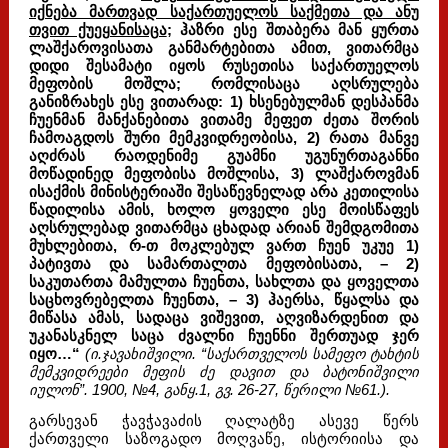
იქნება მართვად საქართუელოს საქმეთა და ანუ
თვით ქუეყანისაცა
; ჰაზრი ესე შთაბერა მან ყურთა
ლაშქაროვისათა განმარტებითა ამით, ვითარმცა
დიდი შესამატი იყოს რუსეთისა საქართუელოს
მეფობის მოშლა; რომლისაცა აღსრულება
განიზრახეს ესე ვითარად: 1) ხსენებულმან დესპანმა
ჩუენმან მანქანებითა ვითამე მეფეთ ძეთა შორის
ჩამოაგდოს შური მემკვიდრეობისა, 2) რათა მანვე
აღძრას რაოდენიმე გუამნი უგუნურთაგანნი
მოწადინედ მეფობისა მოშლისა, 3) ლაშქაროვმან
ისაქმის მინისტერიაში შესაწევნელად არა კეთილისა
წადილისა ამის, ხოლო ყოველი ესე მოისწაფეს
აღსრულებად ვითარმცა ცხადად არიან შემდგომითა
მუხლებითა, რ-თ მოკლებულ ვართ ჩუენ უკუე 1)
პატივთა და სამართალთა მეფობისათა, – 2)
საკუთართა მამულთა ჩუენთა, სახლთა და ყოველთა
საცხოვრებელთა ჩუენთა, – 3) ჰაერსა, წყალსა და
მიწასა ამას, სადაცა ვიშევით, აღვიზარდენით და
უკანასკნელ საცა ძვალნი ჩუენნი შერთუად ჯერ
იყო…“
(ი.ჯავახიშვილი. “საქართველოს სამეფო ტახტის
მემკვიდრეები მეფის ძე დავით და ბატონიშვილი
იულონ”. 1900, №4, განყ.1, გვ. 26-27, წერილი №61.).
გარსევან ჭავჭავაძის ღალატზე ასევე წერს
ქართველი საზოგადო მოღვაწე, ისტორიისა და